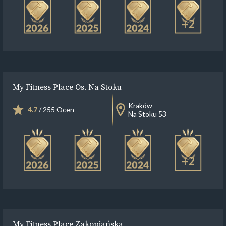
+2
My Fitness Place Os. Na Stoku
Kraków
4.7
/ 255 Ocen
Na Stoku 53
+2
My Fitness Place Zakopiańska