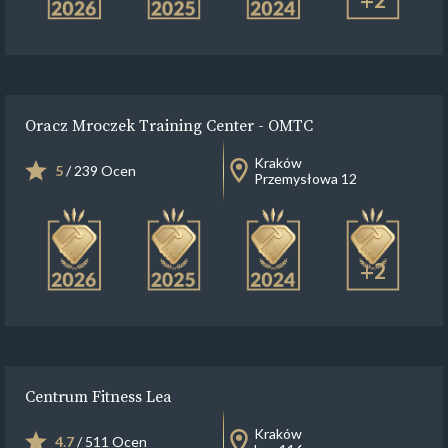
+2
Oracz Mroczek Training Center - OMTC
Kraków
5
/ 239 Ocen
Przemysłowa 12
+2
Centrum Fitness Lea
Kraków
4.7
/ 511 Ocen