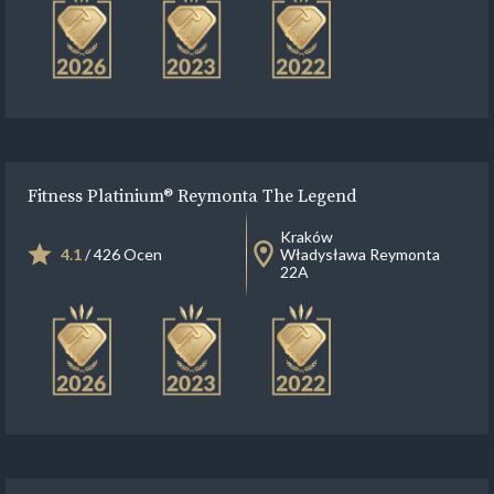
Fitness Platinium® Reymonta The Legend
Kraków
4.1
/ 426 Ocen
Władysława Reymonta
22A