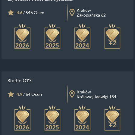
Kraków
4.6
/ 546 Ocen
Zakopiańska 62
+2
Studio GTX
Kraków
4.9
/ 64 Ocen
Królowej Jadwigi 184
+2