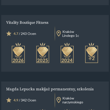
Vitality Boutique Fitness
Kraków
4.7
/ 243 Ocen
Lindego 1c
+2
Magda Lepucka makijaż permanentny, szkolenia
Kraków
4.9
/ 342 Ocen
narzymskiego