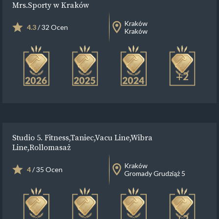
Mrs.Sporty w Kraków
Kraków
4.3
/ 32 Ocen
Kraków
+2
Studio 5. Fitness,Taniec,Vacu Line,Wibra
Line,Rollomasaż
Kraków
4
/ 35 Ocen
Gromady Grudziąż 5