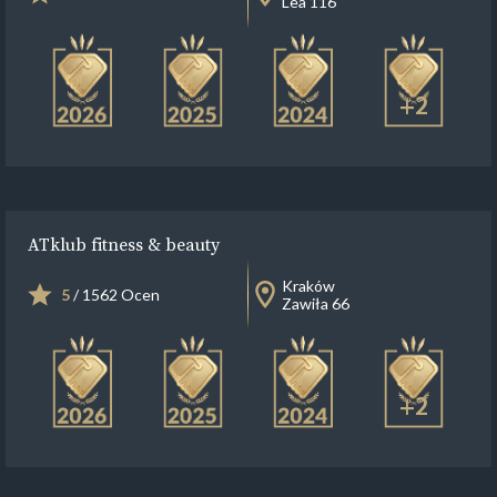
Lea 116
+2
ATklub fitness & beauty
Kraków
5
/ 1562 Ocen
Zawiła 66
+2