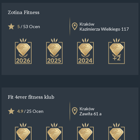
Zotina Fitness
Kraków
5
/ 53 Ocen
Kazimierza Wielkiego 117
+2
Fit 4ever fitness klub
Kraków
4.9
/ 25 Ocen
Zawiła 61 a