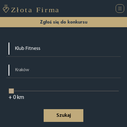
Zgłoś się do konkursu
+
0
km
Szukaj