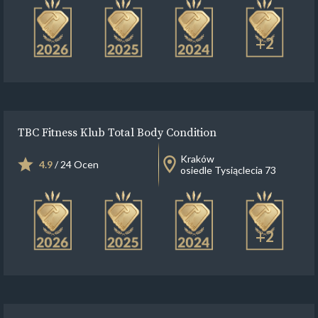
+2
TBC Fitness Klub Total Body Condition
Kraków
4.9
/ 24 Ocen
osiedle Tysiąclecia 73
+2