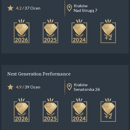
Kraków
4.2
/ 37 Ocen
Nad Strugą 7
+2
Next Generation Performance
Kraków
4.9
/ 39 Ocen
Senatorska 26
+2