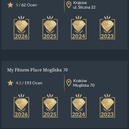
Kraków
5
/ 62 Ocen
ul. Śliczna 32
My Fitness Place Mogilska 70
Kraków
4.5
/ 193 Ocen
Mogilska 70