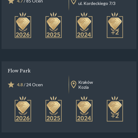
4.7
/ 85 Ocen
ul. Kordeckiego 7/3
+2
Flow Park
Kraków
4.8
/ 24 Ocen
Kozia
+2