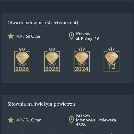
Otwarta siłownia (streetworkout)
Kraków
4.9
/ 68 Ocen
al. Pokoju 16
+2
Siłownia na świeżym powietrzu
Kraków
4.3
/ 51 Ocen
Młynówka Królewska
4826