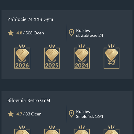
Zabłocie 24 XXS Gym
Kraków
4.8
/ 508 Ocen
ul. Zabłocie 24
+2
Siłownia Retro GYM
Kraków
4.7
/ 33 Ocen
Smoleńsk 16/1