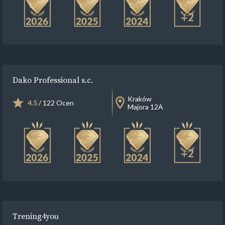
+2
Dako Professional s.c.
Kraków
4.5
/ 122 Ocen
Majora 12A
+2
Trening4you