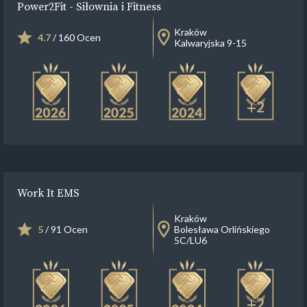
Power2Fit - Siłownia i Fitness
Kraków
4.7
/ 160 Ocen
Kalwaryjska 9-15
+2
Work It EMS
Kraków
5
/ 91 Ocen
Bolesława Orlińskiego
5C/LU6
+2