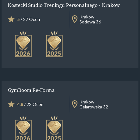
Kostecki Studio Treningu Personalnego - Krakow
Kraków
5
/ 27 Ocen
Sodowa 36
GymRoom Re-Forma
Kraków
4.8
/ 22 Ocen
Celarowska 32