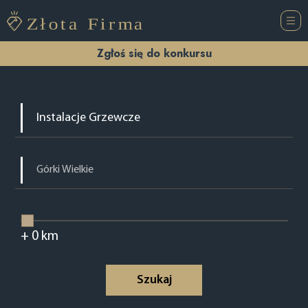
Zgłoś się do konkursu
+
0
km
Szukaj