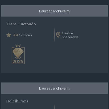
Laureat archiwalny
Trans – Rotondo
Gliwice
4.4
/ 7 Ocen
Spacerowa
Laureat archiwalny
HoldikTrans