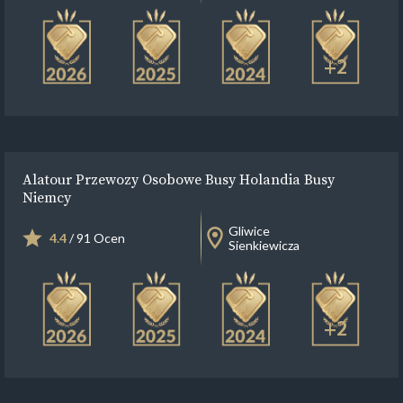
+2
Alatour Przewozy Osobowe Busy Holandia Busy
Niemcy
Gliwice
4.4
/ 91 Ocen
Sienkiewicza
+2