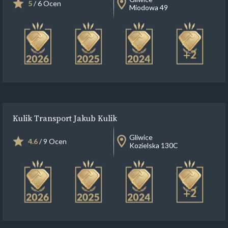
5
/ 6 Ocen
Miodowa 49
+2
Kulik Transport Jakub Kulik
Gliwice
4.6
/ 9 Ocen
Kozielska 130C
+2