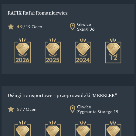
RAFIX Rafał Romankiewicz
Gliwice
4.9
/ 19 Ocen
Skargi 36
+2
Usługi transportowe - przeprowadzki "MEBELEK"
Gliwice
5
/ 7 Ocen
Zygmunta Starego 19