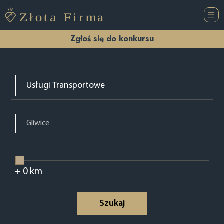
Zgłoś się do konkursu
+
0
km
Szukaj