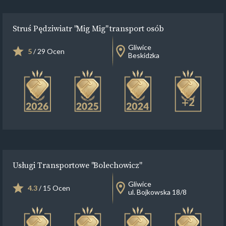
Struś Pędziwiatr "Mig Mig" transport osób
Gliwice
5
/ 29 Ocen
Beskidzka
+2
Usługi Transportowe "Bolechowicz"
Gliwice
4.3
/ 15 Ocen
ul. Bojkowska 18/8