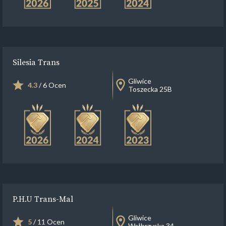
Silesia Trans
Gliwice
4.3
/ 6 Ocen
Toszecka 25B
P.H.U Trans-Mal
Gliwice
5
/ 11 Ocen
Wałbrzyska 34