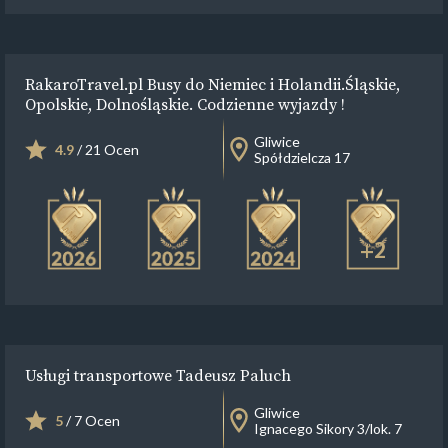
RakaroTravel.pl Busy do Niemiec i Holandii.Śląskie,
Opolskie, Dolnośląskie. Codzienne wyjazdy !
Gliwice
4.9
/ 21 Ocen
Spółdzielcza 17
+2
Usługi transportowe Tadeusz Paluch
Gliwice
5
/ 7 Ocen
Ignacego Sikory 3/lok. 7