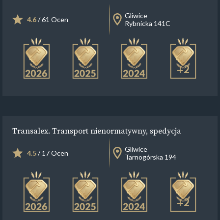
Gliwice
4.6
/ 61 Ocen
Rybnicka 141C
+2
Transalex. Transport nienormatywny, spedycja
Gliwice
4.5
/ 17 Ocen
Tarnogórska 194
+2