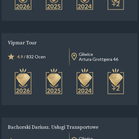
+2
Vipmar Tour
Gliwice
4.9
/ 832 Ocen
Artura Grottgera 46
+2
Bachorski Dariusz. Usługi Transportowe
Gliwice