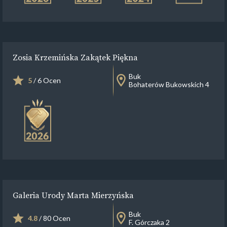
Zosia Krzemińska Zakątek Piękna
Buk
5
/ 6 Ocen
Bohaterów Bukowskich 4
Galeria Urody Marta Mierzyńska
Buk
4.8
/ 80 Ocen
F. Górczaka 2