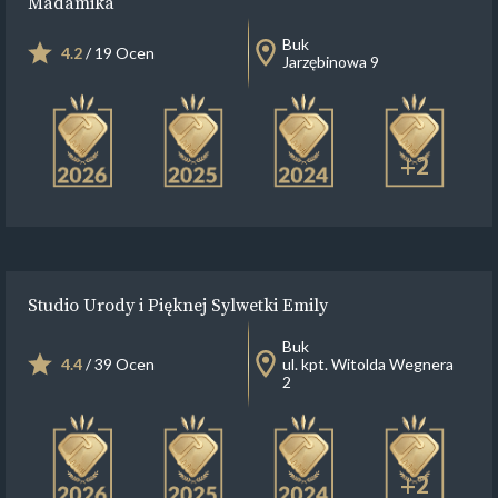
Madamika
Buk
4.2
/ 19 Ocen
Jarzębinowa 9
+2
Studio Urody i Pięknej Sylwetki Emily
Buk
4.4
/ 39 Ocen
ul. kpt. Witolda Wegnera
2
+2