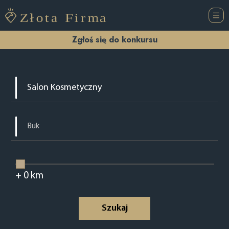
Zgłoś się do konkursu
+
0
km
Szukaj