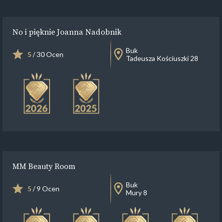
No i pięknie Joanna Nadobnik
Buk
5
/ 30 Ocen
Tadeusza Kościuszki 28
MM Beauty Room
Buk
5
/ 9 Ocen
Mury 8