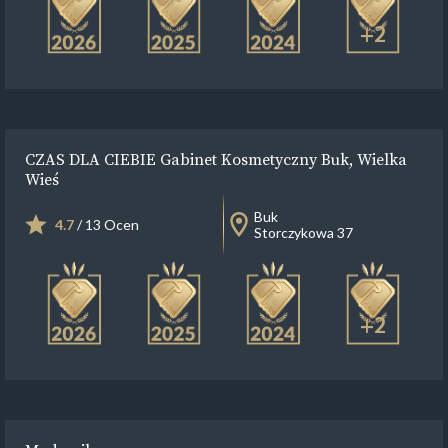
+2
CZAS DLA CIEBIE Gabinet Kosmetyczny Buk, Wielka
Wieś
Buk
4.7
/ 13 Ocen
Storczykowa 37
+2