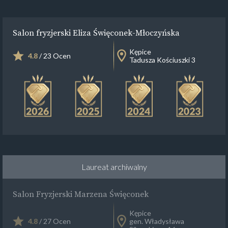
Salon fryzjerski Eliza Święconek-Młoczyńska
Kępice
4.8
/ 23 Ocen
Tadusza Kościuszki 3
Laureat archiwalny
Salon Fryzjerski Marzena Święconek
Kępice
4.8
/ 27 Ocen
gen. Władysława