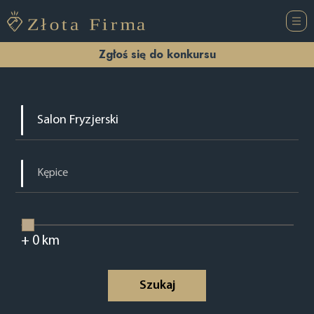
Zgłoś się do konkursu
+
0
km
Szukaj