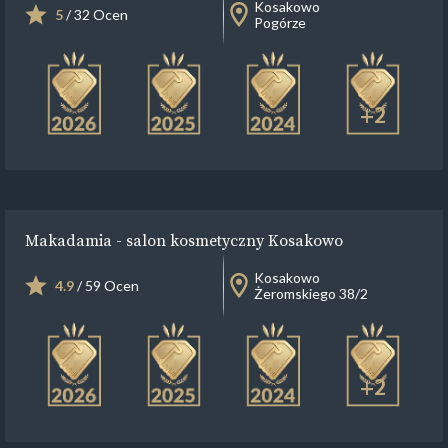
Kosakowo
5
/ 32 Ocen
Pogórze
+2
Makadamia - salon kosmetyczny Kosakowo
Kosakowo
4.9
/ 59 Ocen
Żeromskiego 38/2
+2