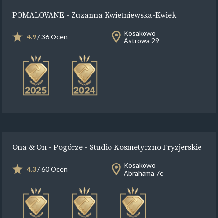
POMALOVANE - Zuzanna Kwietniewska-Kwiek
Kosakowo
4.9
/ 36 Ocen
Astrowa 29
Ona & On - Pogórze - Studio Kosmetyczno Fryzjerskie
Kosakowo
4.3
/ 60 Ocen
Abrahama 7c