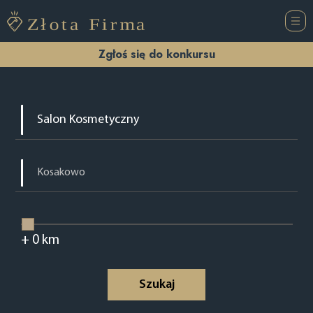
Zgłoś się do konkursu
+
0
km
Szukaj