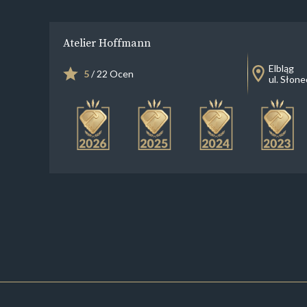
Atelier Hoffmann
Elbląg
5
/ 22 Ocen
ul. Słon