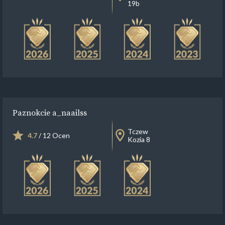
19b
Paznokcie a_naailss
Tczew
4.7
/ 12 Ocen
Kozia 8