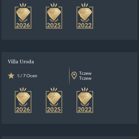
Villa Uroda
Tczew
5
/ 7 Ocen
Tczew