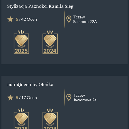
Stylizacja Paznokci Kamila Sieg
Tczew
5
/ 42 Ocen
Sambora 22A
maniQueen by Oleńka
Tczew
5
/ 17 Ocen
Jaworowa 2a