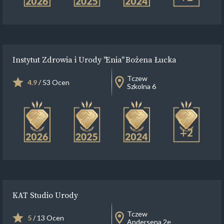
Instytut Zdrowia i Urody "Enia" Bożena Łucka
Tczew
4.9
/ 53 Ocen
Szkolna 6
+2
KAT Studio Urody
Tczew
5
/ 13 Ocen
Andersena 2e