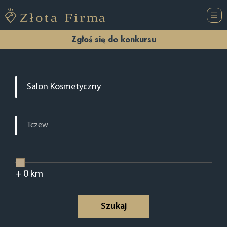
Zgłoś się do konkursu
+
0
km
Szukaj