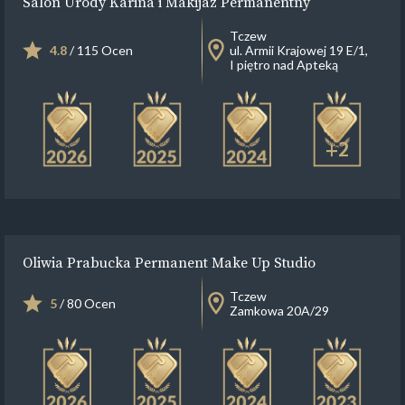
Salon Urody Karina i Makijaż Permanentny
Tczew
4.8
/ 115 Ocen
ul. Armii Krajowej 19 E/1,
I piętro nad Apteką
+2
Oliwia Prabucka Permanent Make Up Studio
Tczew
5
/ 80 Ocen
Zamkowa 20A/29