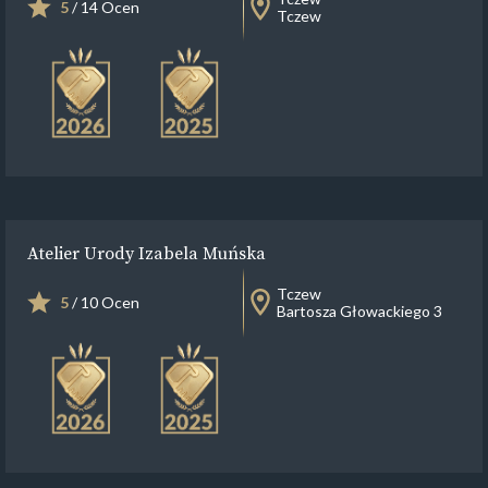
5
/ 14 Ocen
Tczew
Atelier Urody Izabela Muńska
Tczew
5
/ 10 Ocen
Bartosza Głowackiego 3