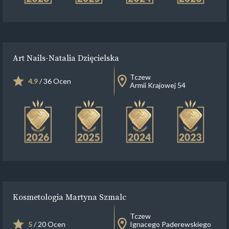
Art Nails-Natalia Dzięcielska
Tczew
4.9
/ 36 Ocen
Armii Krajowej 54
Kosmetologia Martyna Szmalc
Tczew
5
/ 20 Ocen
Ignacego Paderewskiego