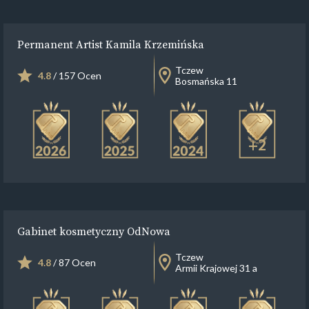
Permanent Artist Kamila Krzemińska
Tczew
4.8
/ 157 Ocen
Bosmańska 11
+2
Gabinet kosmetyczny OdNowa
Tczew
4.8
/ 87 Ocen
Armii Krajowej 31 a