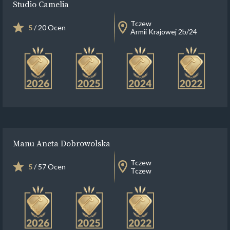
Studio Camelia
Tczew
5
/ 20 Ocen
Armii Krajowej 2b/24
Manu Aneta Dobrowolska
Tczew
5
/ 57 Ocen
Tczew