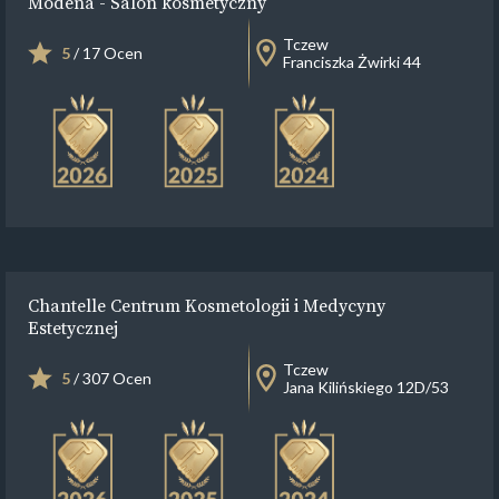
Modena - Salon kosmetyczny
Tczew
5
/ 17 Ocen
Franciszka Żwirki 44
Chantelle Centrum Kosmetologii i Medycyny
Estetycznej
Tczew
5
/ 307 Ocen
Jana Kilińskiego 12D/53