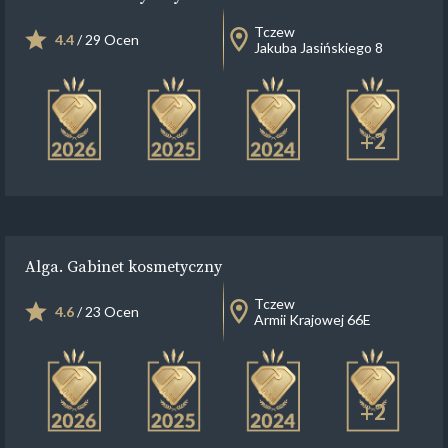
Tczew
4.4
/ 29 Ocen
Jakuba Jasińskiego 8
+2
Alga. Gabinet kosmetyczny
Tczew
4.6
/ 23 Ocen
Armii Krajowej 66E
+2