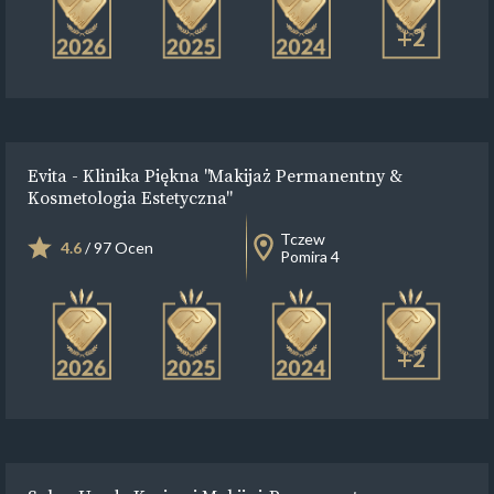
+2
Evita - Klinika Piękna "Makijaż Permanentny &
Kosmetologia Estetyczna"
Tczew
4.6
/ 97 Ocen
Pomira 4
+2