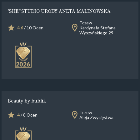
"SHE" STUDIO URODY ANETA MALINOWSKA
Tczew
4.6
/ 10 Ocen
Kardynała Stefana
Wyszyńskiego 29
Beauty by bublik
Tczew
4
/ 8 Ocen
Aleja Zwycięstwa