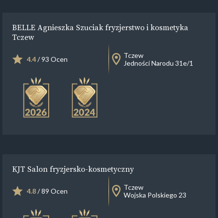
BELLE Agnieszka Szuciak fryzjerstwo i kosmetyka
Tczew
Tczew
4.4
/ 93 Ocen
Jedności Narodu 31e/1
KJT Salon fryzjersko-kosmetyczny
Tczew
4.8
/ 89 Ocen
Wojska Polskiego 23