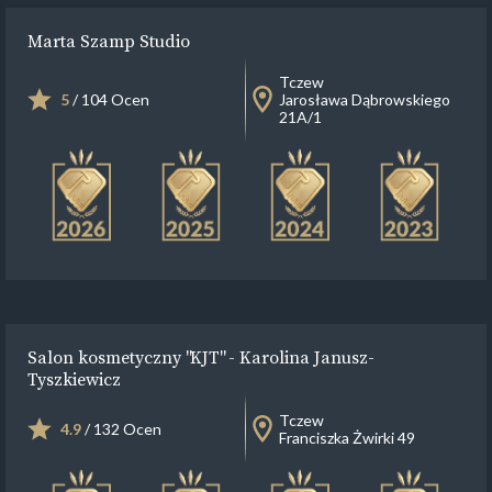
Marta Szamp Studio
Tczew
5
/ 104 Ocen
Jarosława Dąbrowskiego
21A/1
Salon kosmetyczny "KJT" - Karolina Janusz-
Tyszkiewicz
Tczew
4.9
/ 132 Ocen
Franciszka Żwirki 49