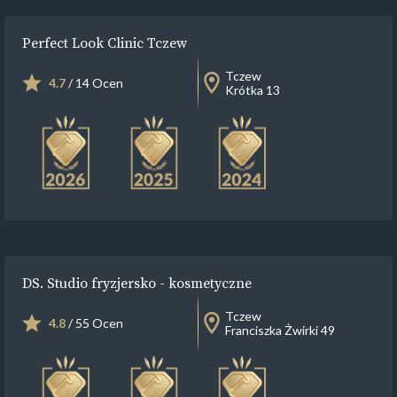
Perfect Look Clinic Tczew
Tczew
4.7
/ 14 Ocen
Krótka 13
DS. Studio fryzjersko - kosmetyczne
Tczew
4.8
/ 55 Ocen
Franciszka Żwirki 49