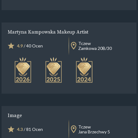
Martyna Kampowska Makeup Artist
Tczew
4.9
/ 40 Ocen
Zamkowa 20B/30
Image
Tczew
4.3
/ 81 Ocen
Jana Brzechwy 5