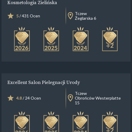
Kosmetologia Zielińska
Tczew
5
/ 431 Ocen
Żeglarska 6
+2
Excellent Salon Pielegnacji Urody
Tczew
4.8
/ 24 Ocen
Obrońców Westerplatte
15
+2