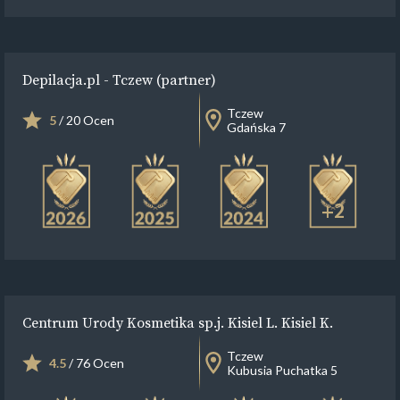
Depilacja.pl - Tczew (partner)
Tczew
5
/ 20 Ocen
Gdańska 7
+2
Centrum Urody Kosmetika sp.j. Kisiel L. Kisiel K.
Tczew
4.5
/ 76 Ocen
Kubusia Puchatka 5