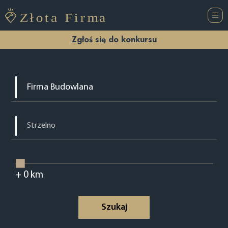
Zgłoś się do konkursu
+
0
km
Szukaj