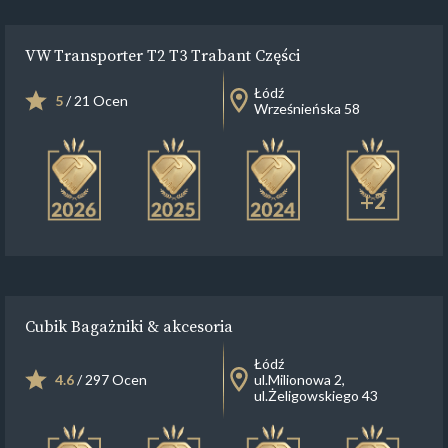
VW Transporter T2 T3 Trabant Części
Łódź
5
/ 21 Ocen
Wrześnieńska 58
+2
Cubik Bagażniki & akcesoria
Łódź
4.6
/ 297 Ocen
ul.Milionowa 2,
ul.Żeligowskiego 43