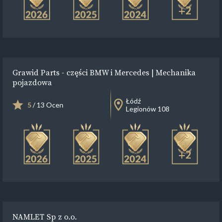
+2
Grawid Parts - części BMW i Mercedes | Mechanika
pojazdowa
Łódź
5
/ 13 Ocen
Legionów 108
+2
NAMLET Sp z o.o.