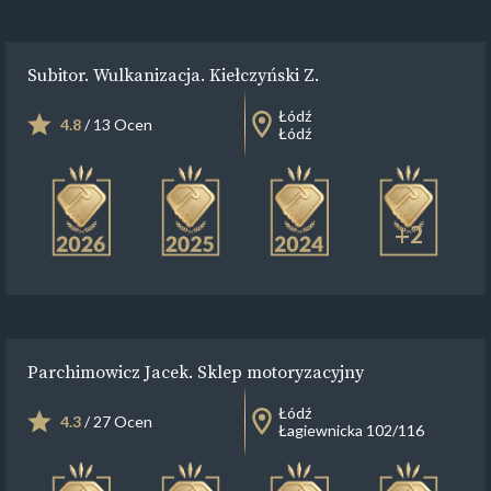
Subitor. Wulkanizacja. Kiełczyński Z.
Łódź
4.8
/ 13 Ocen
Łódź
+2
Parchimowicz Jacek. Sklep motoryzacyjny
Łódź
4.3
/ 27 Ocen
Łagiewnicka 102/116