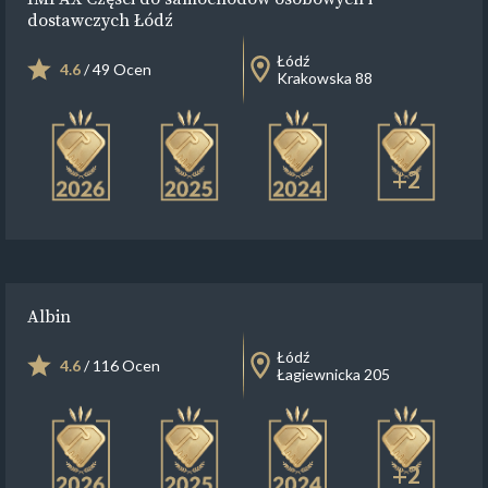
dostawczych Łódź
Łódź
4.6
/ 49 Ocen
Krakowska 88
+2
Albin
Łódź
4.6
/ 116 Ocen
Łagiewnicka 205
+2