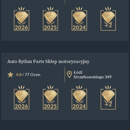
+2
Auto Rythm Parts Sklep motoryzacyjny
Łódź
4.8
/ 77 Ocen
Strzałkowskiego 349
+2