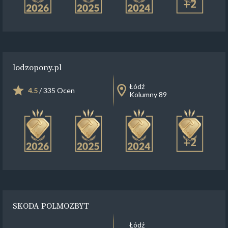
+2
lodzopony.pl
Łódź
4.5
/ 335 Ocen
Kolumny 89
+2
SKODA POLMOZBYT
Łódź