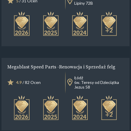
5
/ 31 Ocen
Lipiny 72B
+2
Megablast Speed Parts -Renowacja i Sprzedaż felg
Łódź
4.9
/ 82 Ocen
św. Teresy od Dzieciątka
Jezus 58
+2