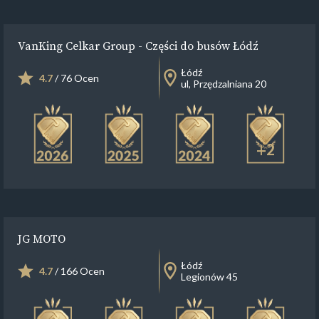
VanKing Celkar Group - Części do busów Łódź
Łódź
4.7
/ 76 Ocen
ul, Przędzalniana 20
+2
JG MOTO
Łódź
4.7
/ 166 Ocen
Legionów 45