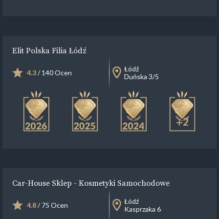
Elit Polska Filia Łódź
Łódź
4.3
/ 140 Ocen
Duńska 3/5
+2
Car-House Sklep - Kosmetyki Samochodowe
Łódź
4.8
/ 75 Ocen
Kasprzaka 6