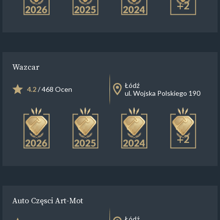
+2
Wazcar
Łódź
4.2
/ 468 Ocen
ul. Wojska Polskiego 190
+2
Auto Częsci Art-Mot
Łódź