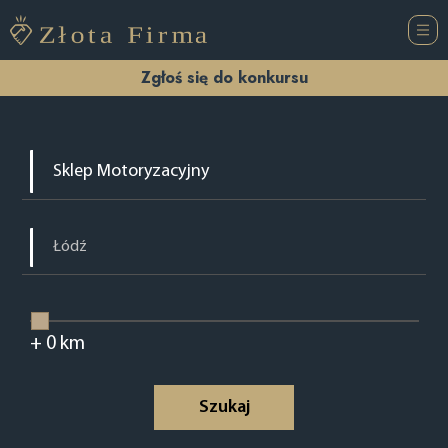
Zgłoś się do konkursu
+
0
km
Szukaj