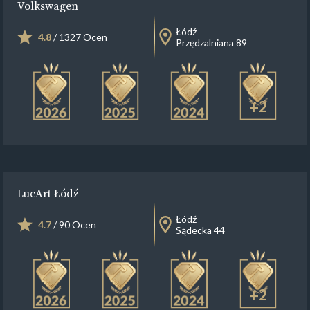
Volkswagen
Łódź
4.8
/ 1327 Ocen
Przędzalniana 89
+2
LucArt Łódź
Łódź
4.7
/ 90 Ocen
Sądecka 44
+2