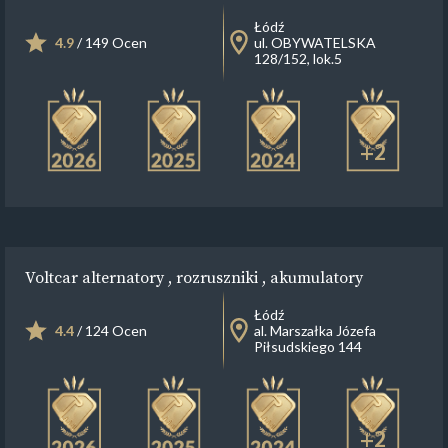
Łódź
4.9
/ 149 Ocen
ul. OBYWATELSKA
128/152, lok.5
+2
Voltcar alternatory , rozruszniki , akumulatory
Łódź
4.4
/ 124 Ocen
al. Marszałka Józefa
Piłsudskiego 144
+2