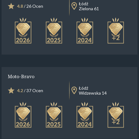
Łódź
4.8
/ 26 Ocen
Zielona 61
+2
Moto-Bravo
Łódź
4.2
/ 37 Ocen
Widzewska 14
+2