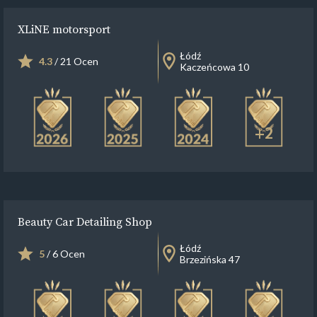
XLiNE motorsport
Łódź
4.3
/ 21 Ocen
Kaczeńcowa 10
+2
Beauty Car Detailing Shop
Łódź
5
/ 6 Ocen
Brzezińska 47