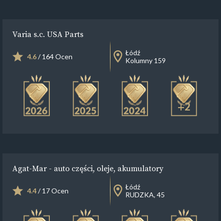
Varia s.c. USA Parts
Łódź
4.6
/ 164 Ocen
Kolumny 159
+2
Agat-Mar - auto części, oleje, akumulatory
Łódź
4.4
/ 17 Ocen
RUDZKA, 45