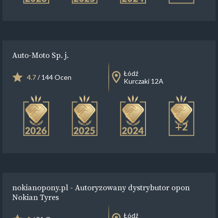
Auto-Moto Sp. j.
Łódź
4.7
/ 144 Ocen
Kurczaki 12A
+2
nokianopony.pl - Autoryzowany dystrybutor opon
Nokian Tyres
Łódź