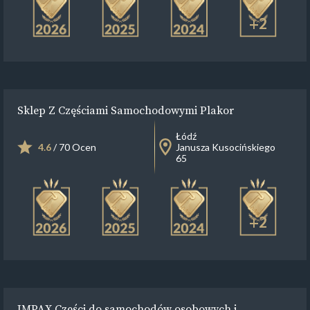
+2
Sklep Z Częściami Samochodowymi Plakor
Łódź
4.6
/ 70 Ocen
Janusza Kusocińskiego
65
+2
IMPAX Części do samochodów osobowych i