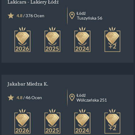
Lakicars - Lakiery Łódź
Łódź
4.8
/ 376 Ocen
Tuszyńska 56
+2
Jakabar Miedza K.
Łódź
4.8
/ 46 Ocen
Wólczańska 251
+2