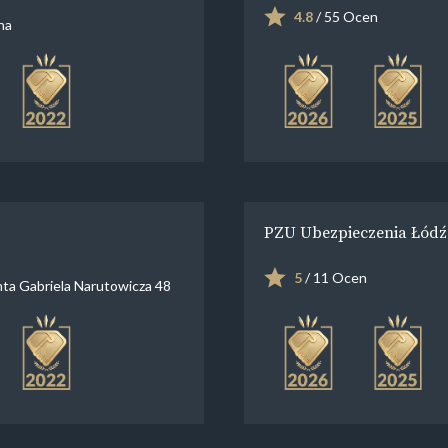
4.8
/ 55 Ocen
na
PZU Ubezpieczenia Łódź 
5
/ 11 Ocen
ta Gabriela Narutowicza 48