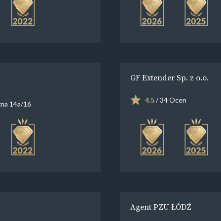
GF Extender Sp. z o.o.
4.5
/ 34 Ocen
na 14a/16
Agent PZU ŁÓDŹ