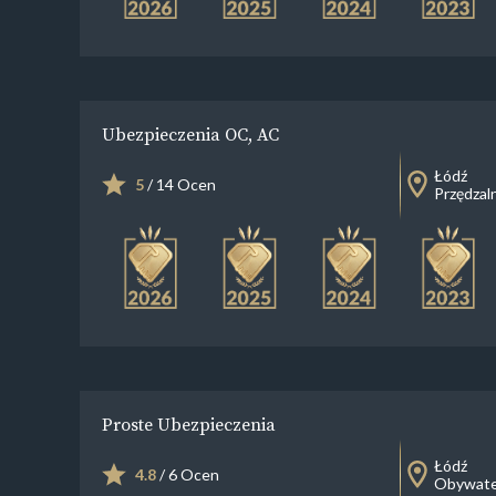
Ubezpieczenia OC, AC
Łódź
5
/ 14 Ocen
Przędzal
Proste Ubezpieczenia
Łódź
4.8
/ 6 Ocen
Obywate