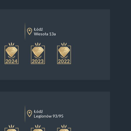
Łódź
Wesoła 13a
Łódź
Legionów 93/95