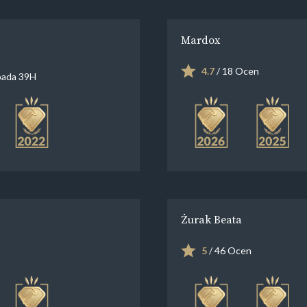
Mardox
4.7
/ 18 Ocen
pada 39H
Żurak Beata
5
/ 46 Ocen