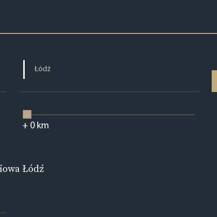
+
0
km
iowa Łódź