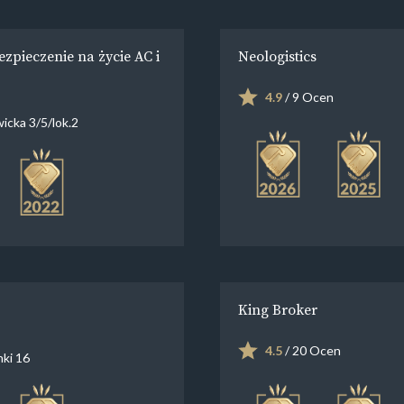
zpieczenie na życie AC i
Neologistics
4.9
/ 9 Ocen
icka 3/5/lok.2
King Broker
4.5
/ 20 Ocen
nki 16