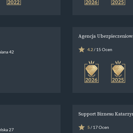
Agencja Ubezpieczeniowa
4.2
/ 15 Ocen
niana 42
Support Biznesu Katarzy
5
/ 17 Ocen
lska 27