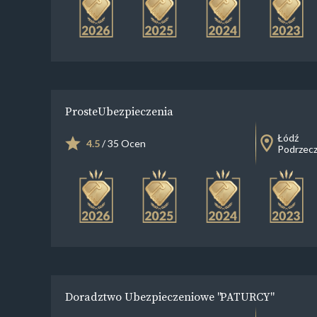
ProsteUbezpieczenia
Łódź
4.5
/ 35 Ocen
Podrzecz
Doradztwo Ubezpieczeniowe "PATURCY"