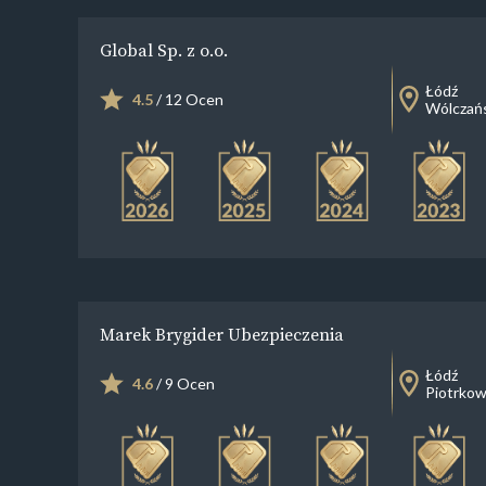
Global Sp. z o.o.
Łódź
4.5
/ 12 Ocen
Wólczań
Marek Brygider Ubezpieczenia
Łódź
4.6
/ 9 Ocen
Piotrkow