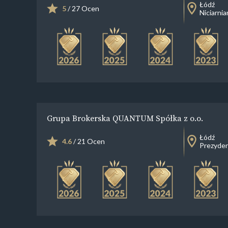
Łódź
5
/ 27 Ocen
Niciarnia
Grupa Brokerska QUANTUM Spółka z o.o.
Łódź
4.6
/ 21 Ocen
Prezyden