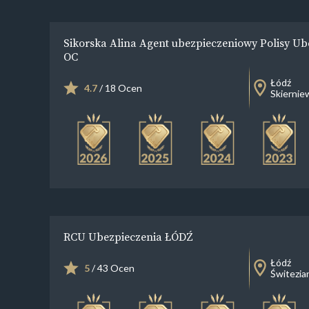
Sikorska Alina Agent ubezpieczeniowy Polisy Ube
OC
Łódź
4.7
/ 18 Ocen
Skierniew
RCU Ubezpieczenia ŁÓDŹ
Łódź
5
/ 43 Ocen
Świtezia