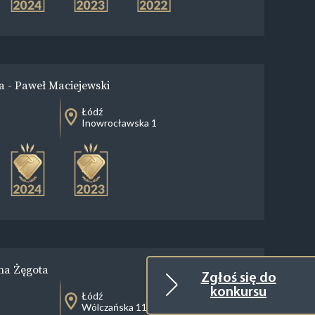
 - Paweł Maciejewski
Łódź
Inowrocławska 1
na Żęgota
Zgłoś się do
konkursu
Łódź
Wólczańska 117/36