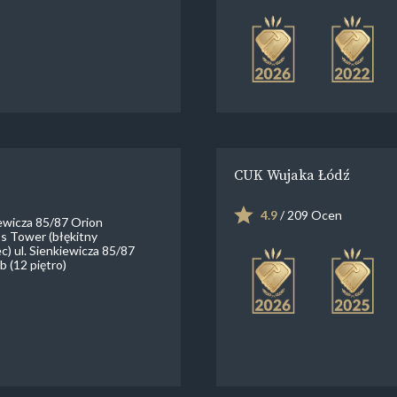
CUK Wujaka Łódź
4.9
/ 209 Ocen
iewicza 85/87 Orion
s Tower (błękitny
c) ul. Sienkiewicza 85/87
b (12 piętro)