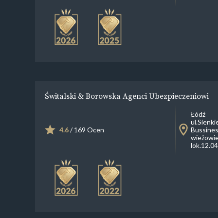
Świtalski & Borowska Agenci Ubezpieczeniowi
Łódź
ul.Sienk
4.6
/ 169 Ocen
Bussines
wieżowie
lok.12.04