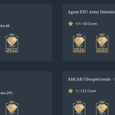
Agent PZU Artur Dziewió
4.9
/ 50 Ocen
ska 66
AMCAR Ubezpieczenia - 
5
/ 111 Ocen
ska 295