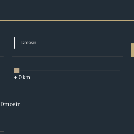
+
0
km
 Dmosin