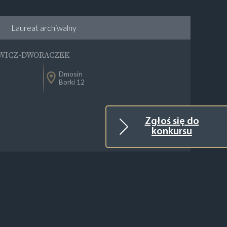
Laureat archiwalny
WICZ-DWORACZEK
Dmosin
Borki 12
Zgłoś się do
konkursu