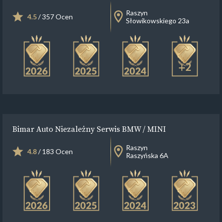
Raszyn
4.5
/ 357 Ocen
Słowikowskiego 23a
+2
Bimar Auto Niezależny Serwis BMW / MINI
Raszyn
4.8
/ 183 Ocen
Raszyńska 6A