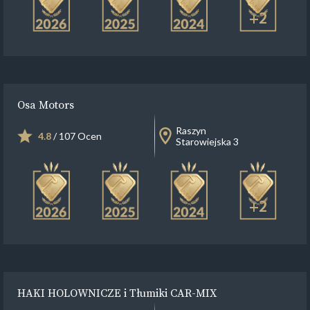
+2
Osa Motors
Raszyn
4.8
/ 107 Ocen
Starowiejska 3
+2
HAKI HOLOWNICZE i Tłumiki CAR-MIX