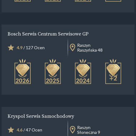
Bosch Serwis Centrum Serwisowe GP
Raszyn
4.9
/ 127 Ocen
Raszyńska 48
+2
Kryspol Serwis Samochodowy
Raszyn
4.6
/ 47 Ocen
Słoneczna 9