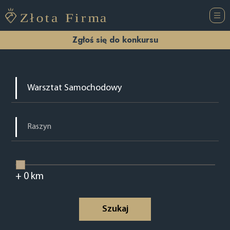
Zgłoś się do konkursu
+
0
km
Szukaj