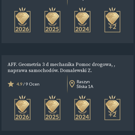
+2
AFF. Geometria 3 d mechanika Pomoc drogowa, ,
naprawa samochodów. Domalewski Z.
Raszyn
4.9
/ 9 Ocen
Śliska 1A
+2