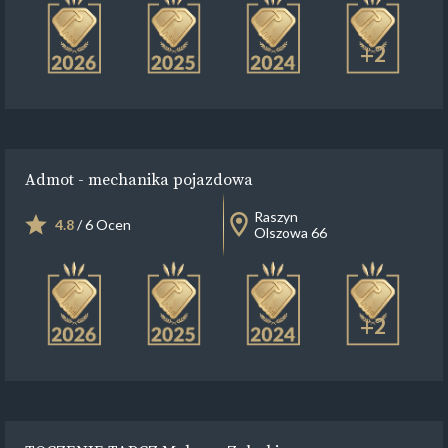
+2
Admot - mechanika pojazdowa
Raszyn
4.8
/ 6 Ocen
Olszowa 66
+2