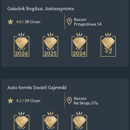
Gniadek Bogdan. Autonaprawa
Raszyn
4.8
/ 38 Ocen
Przygodowa 14
+2
Auto Serwis Daniel Gajewski
Raszyn
4.2
/ 29 Ocen
Na Skraju 37a