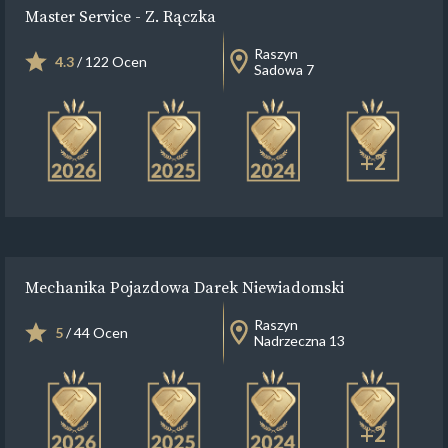
Master Service - Z. Rączka
Raszyn
4.3
/ 122 Ocen
Sadowa 7
+2
Mechanika Pojazdowa Darek Niewiadomski
Raszyn
5
/ 44 Ocen
Nadrzeczna 13
+2