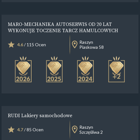
MARO-MECHANIKA AUTOSERWIS OD 20 LAT
WYKONUJE TOCZENIE TARCZ HAMULCOWYCH
Raszyn
4.6
/ 115 Ocen
Piaskowa 58
+2
RUDI Lakiery samochodowe
Raszyn
4.7
/ 85 Ocen
Szczęśliwa 2