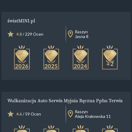
światMINI.pl
Raszyn
4.8
/ 229 Ocen
Jasna 8
+2
Wulkanizacja Auto Serwis Myjnia Ręczna Pphu Terwis
Raszyn
4.6
/ 59 Ocen
Aleja Krakowska 11