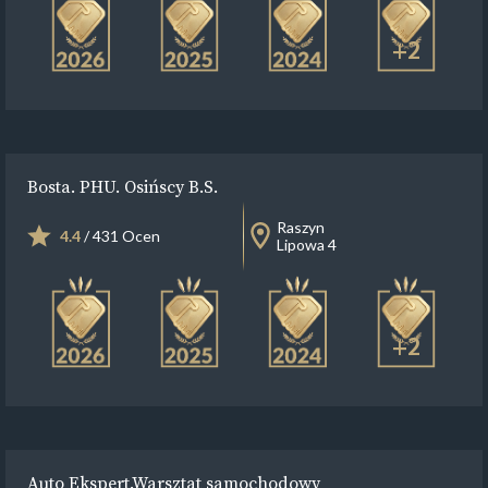
+2
Bosta. PHU. Osińscy B.S.
Raszyn
4.4
/ 431 Ocen
Lipowa 4
+2
Auto Ekspert.Warsztat samochodowy