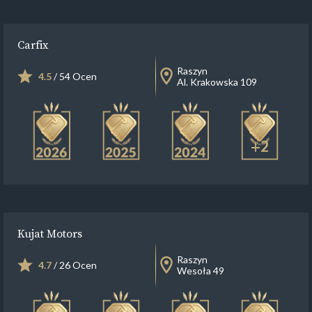
Carfix
Raszyn
4.5
/ 54 Ocen
Al. Krakowska 109
+2
Kujat Motors
Raszyn
4.7
/ 26 Ocen
Wesoła 49