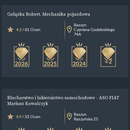
Gałązka Robert. Mechanika pojazdowa
Raszyn
4.2
/ 61 Ocen
Cypriana Godebskiego
74A
+2
Blacharstwo i lakiernictwo samochodowe - ASO FIAT
Mariusz Kowalczyk
Raszyn
4.9
/ 33 Ocen
Raszyńska 25