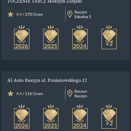
TOCZENIE TARCZ Maksym Załęski
Raszyn
4.9
/ 370 Ocen
Szkolna 5
+2
Al-Auto Raszyn ul. Poniatowskiego 12
Raszyn
4.4
/ 116 Ocen
Raszyn
+2