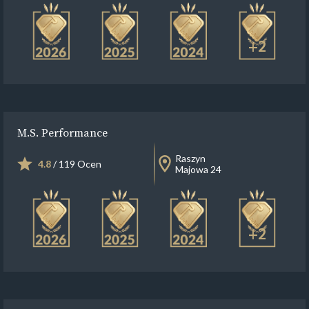
+2
M.S. Performance
Raszyn
4.8
/ 119 Ocen
Majowa 24
+2