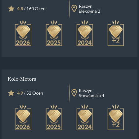
Raszyn
4.8
/ 160 Ocen
Elekcyjna 2
+2
Kolo-Motors
Raszyn
4.9
/ 52 Ocen
Słowiańska 4
+2