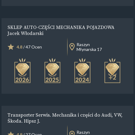
SKLEP AUTO-CZĘŚCI MECHANIKA POJAZDOWA
Jacek Włodarski
Raszyn
4.8
/ 47 Ocen
Młynarska 17
+2
Transporter Serwis. Mechanika i części do Audi, VW,
Škoda. Hipsz J.
Raszyn
4.9
/ 27 Ocen