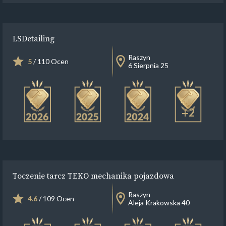
LSDetailing
Raszyn
5
/ 110 Ocen
6 Sierpnia 25
+2
Toczenie tarcz TEKO mechanika pojazdowa
Raszyn
4.6
/ 109 Ocen
Aleja Krakowska 40