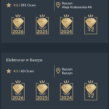
Raszyn
4.6
/ 281 Ocen
Aleja Krakowska 4A
+2
Elektrocar w Raszyn
Raszyn
4.5
/ 60 Ocen
Raszyn
+2