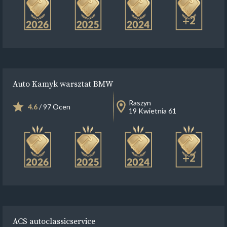
+2
Auto Kamyk warsztat BMW
Raszyn
4.6
/ 97 Ocen
19 Kwietnia 61
+2
ACS autoclassicservice