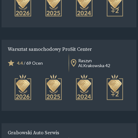
+2
Warsztat samochodowy ProSit Center
Raszyn
4.4
/ 69 Ocen
Al.Krakowska 42
+2
Grabowski Auto Serwis