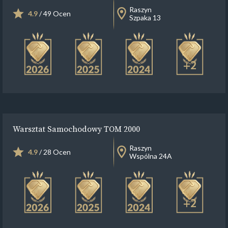
Raszyn
4.9
/ 49 Ocen
Szpaka 13
+2
Warsztat Samochodowy TOM 2000
Raszyn
4.9
/ 28 Ocen
Wspólna 24A
+2