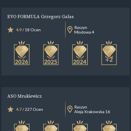
EVO FORMULA Grzegorz Galas
Raszyn
4.9
/ 18 Ocen
Miodowa 4
+2
ASO Mrukiewicz
Raszyn
4.7
/ 227 Ocen
Aleja Krakowska 16