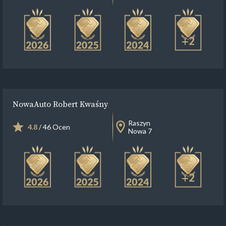
+2
NowaAuto Robert Kwaśny
Raszyn
4.8
/ 46 Ocen
Nowa 7
+2