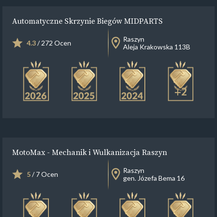
Automatyczne Skrzynie Biegów MIDPARTS
Raszyn
4.3
/ 272 Ocen
Aleja Krakowska 113B
+2
MotoMax - Mechanik i Wulkanizacja Raszyn
Raszyn
5
/ 7 Ocen
gen. Józefa Bema 16