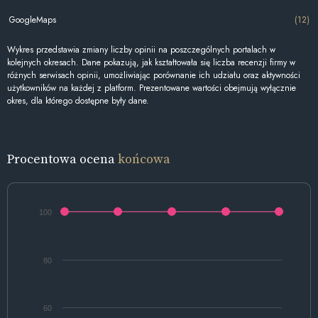
GoogleMaps
(12)
Wykres przedstawia zmiany liczby opinii na poszczególnych portalach w
kolejnych okresach. Dane pokazują, jak kształtowała się liczba recenzji firmy w
różnych serwisach opinii, umożliwiając porównanie ich udziału oraz aktywności
użytkowników na każdej z platform. Prezentowane wartości obejmują wyłącznie
okres, dla którego dostępne były dane.
Procentowa ocena
końcowa
100
80
60