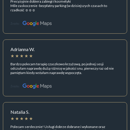
Precyzyjnie dobiera zabiegi i kosmetyki
Mile zaskoczenie -bezpłatny parking (w dzisiejszych czasach to
rzadkość ☺️☺️☺️
Źródło:
Adrianna W.
Bardzo polecam terapię czaszkowo krzyżową, po jednej sesji
odczułam naprawdę dużą różnicę w jakości snu, pierwszy raz od nie
pamiętam kiedy wstałam naprawdę wypoczęta.
Źródło:
Natalia S.
Polecam serdecznie! Usługi dobrze dobrane i wykonane oraz