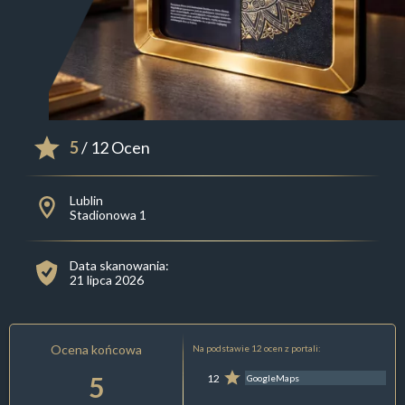
5
/ 12 Ocen
Lublin
Stadionowa 1
Data skanowania:
21 lipca 2026
Ocena końcowa
Na podstawie 12 ocen z portali:
5
12
GoogleMaps