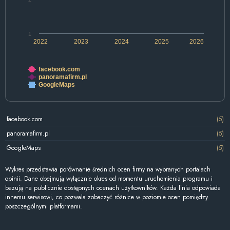
1
2022
2023
2024
2025
2026
facebook.com
panoramafirm.pl
GoogleMaps
facebook.com
(5)
panoramafirm.pl
(5)
GoogleMaps
(5)
Wykres przedstawia porównanie średnich ocen firmy na wybranych portalach
opinii. Dane obejmują wyłącznie okres od momentu uruchomienia programu i
bazują na publicznie dostępnych ocenach użytkowników. Każda linia odpowiada
innemu serwisowi, co pozwala zobaczyć różnice w poziomie ocen pomiędzy
poszczególnymi platformami.