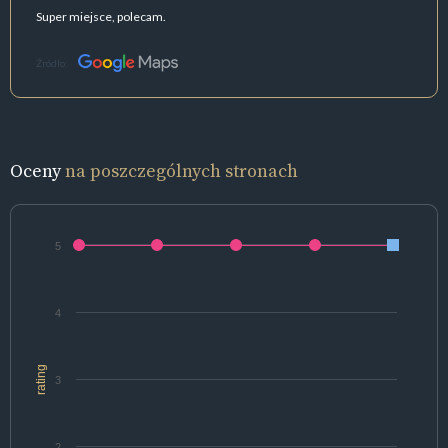
Super miejsce, polecam.
Źródło:
Oceny
na poszczególnych stronach
5
4
rating
3
2