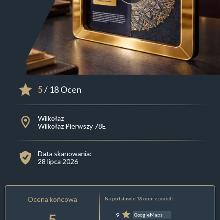
5
/ 18 Ocen
Wilkołaz
Wilkołaz Pierwszy 78E
Data skanowania:
28 lipca 2026
Ocena końcowa
Na podstawie 18 ocen z portali:
5
9
GoogleMaps