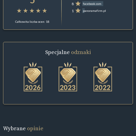
8
facebook.com
1
panoramafirm.pl
Całkowita liczba ocen: 18
Specjalne
odznaki
Wybrane
opinie