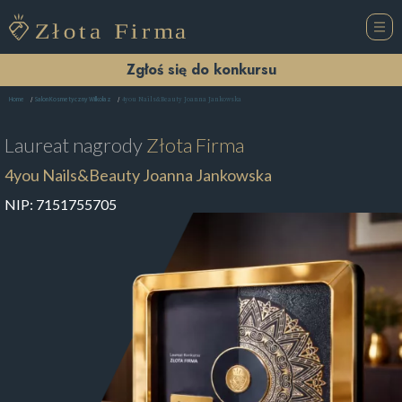
Zgłoś się do konkursu
4you Nails&Beauty Joanna Jankowska
Home
Salon Kosmetyczny Wilkołaz
Laureat nagrody
Złota Firma
4you Nails&Beauty Joanna Jankowska
NIP:
7151755705