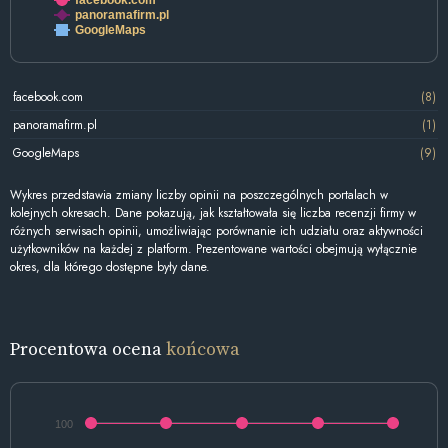
facebook.com
panoramafirm.pl
GoogleMaps
facebook.com
(8)
panoramafirm.pl
(1)
GoogleMaps
(9)
Wykres przedstawia zmiany liczby opinii na poszczególnych portalach w
kolejnych okresach. Dane pokazują, jak kształtowała się liczba recenzji firmy w
różnych serwisach opinii, umożliwiając porównanie ich udziału oraz aktywności
użytkowników na każdej z platform. Prezentowane wartości obejmują wyłącznie
okres, dla którego dostępne były dane.
Procentowa ocena
końcowa
100