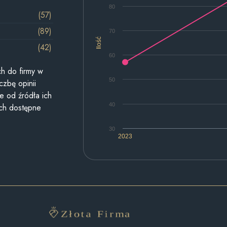
80
(57)
(89)
70
Ilość
(42)
60
h do firmy w
50
czbę opinii
e od źródła ich
40
ych dostępne
30
2023