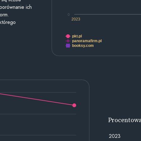
 porównanie ich
form.
0
2023
 którego
pkt.pl
panoramafirm.pl
booksy.com
Procentow
2023