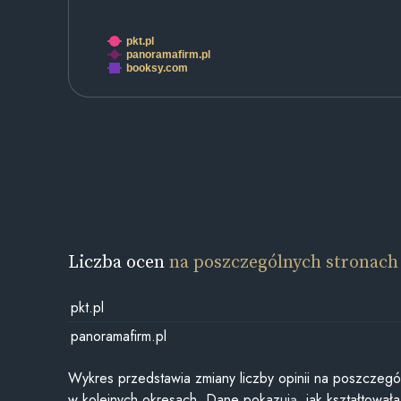
pkt.pl
panoramafirm.pl
booksy.com
Liczba ocen
na poszczególnych stronach
pkt.pl
panoramafirm.pl
Wykres przedstawia zmiany liczby opinii na poszczegó
w kolejnych okresach. Dane pokazują, jak kształtowała 