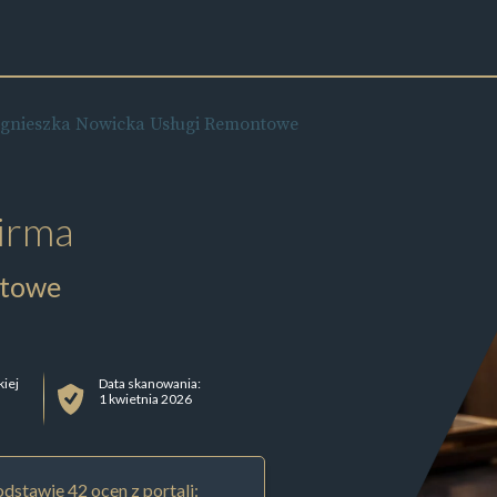
gnieszka Nowicka Usługi Remontowe
irma
ntowe
kiej
Data skanowania:
1 kwietnia 2026
dstawie 42 ocen z portali: