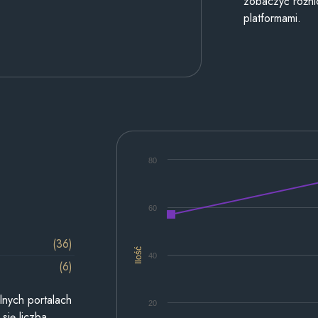
zobaczyć różn
platformami.
80
60
(36)
Ilość
40
(6)
lnych portalach
20
się liczba