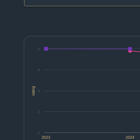
5
4
rating
3
2
1
2023
2024