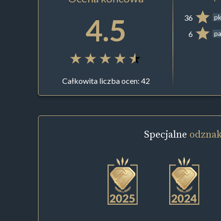
4.5
36
pk
6
pa
Całkowita liczba ocen: 42
Specjalne
odznak