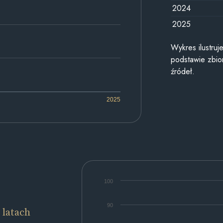
2024
2025
Wykres ilustru
podstawie zbior
źródeł.
2025
100
90
 latach