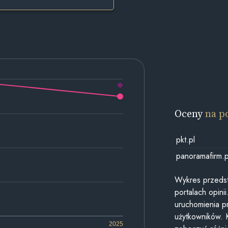
Oceny
na p
pkt.pl
panoramafirm.p
Wykres przedst
portalach opin
uruchomienia p
użytkowników. 
2025