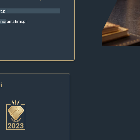
t.pl
noramafirm.pl
i