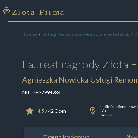
A
Home
Usługi Remontowo-Budowlane Gdańsk
Laureat nagrody
Złota F
Agnieszka Nowicka Usługi Remo
NIP:
5832994284
ul. Stefanii Sempołows
4.5
/ 42 Ocen
8/3
Gdańsk
Ocena końcowa
Na po