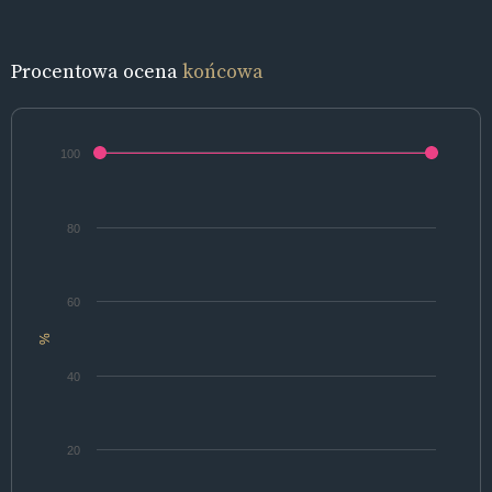
Procentowa ocena
końcowa
100
80
60
%
40
20