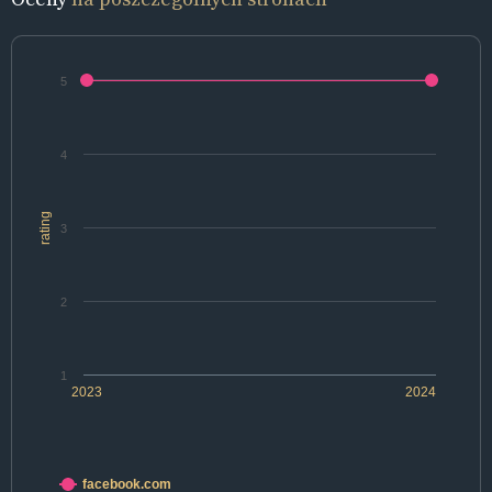
5
4
rating
3
2
1
2023
2024
facebook.com