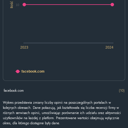
Ilość
10
2023
2024
facebook.com
facebook.com
(10)
Wykres przedstawia zmiany liczby opinii na poszczególnych portalach w
kolejnych okresach. Dane pokazują, jak kształtowała się liczba recenzji firmy w
różnych serwisach opinii, umożliwiając porównanie ich udziału oraz aktywności
użytkowników na każdej z platform. Prezentowane wartości obejmują wyłącznie
okres, dla którego dostępne były dane.