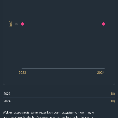
Ilość
10
2023
2024
2023
(10)
2024
(10)
Wykres przedstawia sumę wszystkich ocen przypisanych do firmy w
poszczególnych latach. Zestawienie pokazuje łączną liczbę opinii