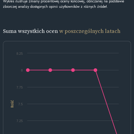
Wykres ilustruje zmiany procentowej oceny końcowej, obliczanej na podstawie
zbiorczej analizy dostępnych opinii użytkowników z różnych źródeł.
Suma wszystkich ocen
w poszczególnych latach
8.25
8
7.75
Ilość
7.5
7.25