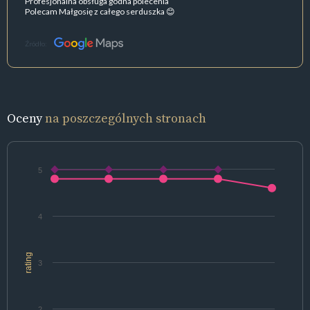
Profesjonalna obsługa godna polecenia
Polecam Małgosię z całego serduszka 😊
Źródło:
Oceny
na poszczególnych stronach
5
4
rating
3
2