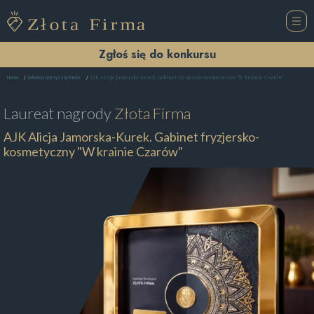
Zgłoś się do konkursu
AJK Alicja Jamorska-Kurek. Gabinet fryzjersko-kosmetyczny "W krainie Czarów"
Home
Salon Kosmetyczny Kielce
Laureat nagrody
Złota Firma
AJK Alicja Jamorska-Kurek. Gabinet fryzjersko-
kosmetyczny "W krainie Czarów"