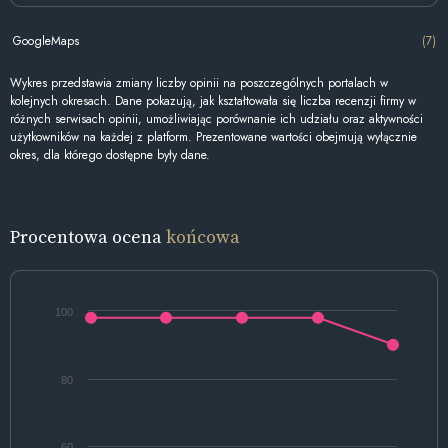
GoogleMaps
(7)
Wykres przedstawia zmiany liczby opinii na poszczególnych portalach w
kolejnych okresach. Dane pokazują, jak kształtowała się liczba recenzji firmy w
różnych serwisach opinii, umożliwiając porównanie ich udziału oraz aktywności
użytkowników na każdej z platform. Prezentowane wartości obejmują wyłącznie
okres, dla którego dostępne były dane.
Procentowa ocena
końcowa
100
80
60