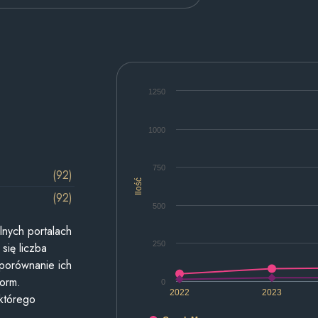
1250
1000
750
(92)
Ilość
(92)
500
lnych portalach
250
się liczba
 porównanie ich
form.
0
2022
2023
 którego