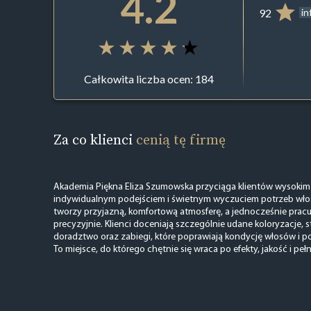
4.2
92
in
Całkowita liczba ocen: 184
Za co klienci
cenią tę firmę
Akademia Piękna Eliza Szumowska przyciąga klientów wysokim
indywidualnym podejściem i świetnym wyczuciem potrzeb wło
tworzy przyjazną, komfortową atmosferę, a jednocześnie pracuj
precyzyjnie. Klienci doceniają szczególnie udane koloryzacje, s
doradztwo oraz zabiegi, które poprawiają kondycję włosów i po
To miejsce, do którego chętnie się wraca po efekty, jakość i p