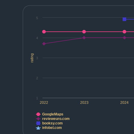
5
4
rating
3
2
1
2022
2023
2024
GoogleMaps
revieweuro.com
booksy.com
infobel.com