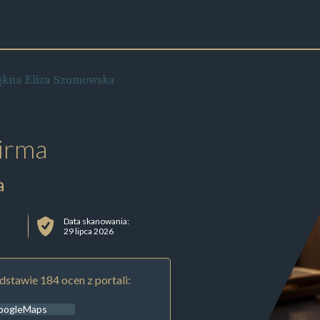
ękna Eliza Szumowska
irma
a
Data skanowania:
29 lipca 2026
stawie 184 ocen z portali:
oogleMaps