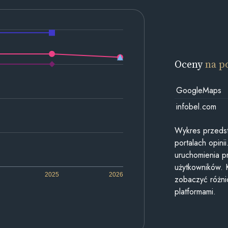
Oceny
na p
GoogleMaps
infobel.com
Wykres przedst
portalach opin
uruchomienia p
użytkowników. 
2025
2026
zobaczyć różn
platformami.