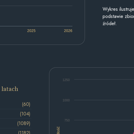
Wykres ilustru
podstawie zbior
źródeł.
2025
2026
1250
 latach
1000
(60)
(104)
750
(1089)
Ilość
(1182)