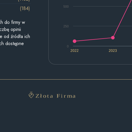
500
(184)
h do firmy w
250
czbę opinii
e od źródła ich
ych dostępne
0
2022
2023