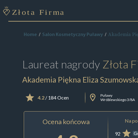
Akademia Pi
Home
Salon Kosmetyczny Puławy
Laureat nagrody
Złota F
Akademia Piękna Eliza Szumowsk
Puławy
4.2
/ 184 Ocen
Wróblewskiego 3/8A
Ocena końcowa
Na pod
92
G