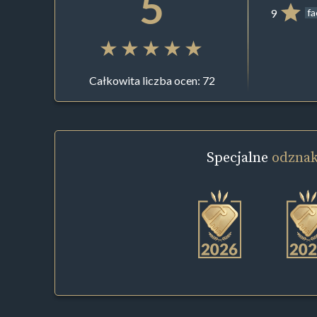
5
9
f
Całkowita liczba ocen: 72
Specjalne
odznak