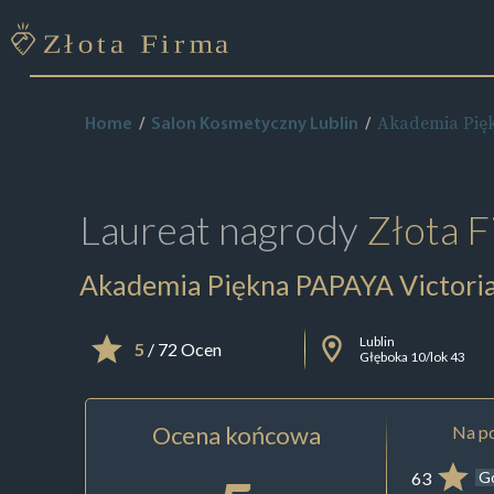
Akademia Pięk
Home
Salon Kosmetyczny Lublin
Laureat nagrody
Złota F
Akademia Piękna PAPAYA Victoria
Lublin
5
/ 72 Ocen
Głęboka 10/lok 43
Ocena końcowa
Na po
63
G