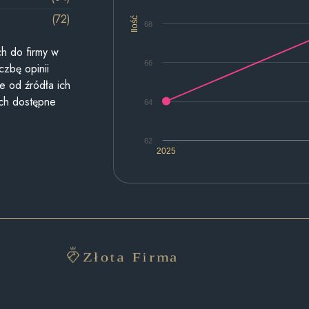
(72)
Ilość
68
h do firmy w
66
czbę opinii
e od źródła ich
ych dostępne
64
62
2025