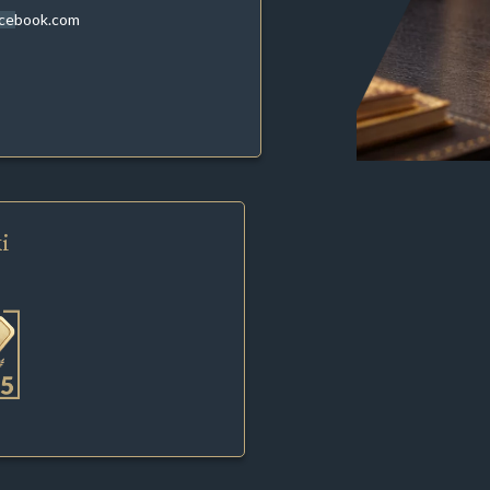
acebook.com
i