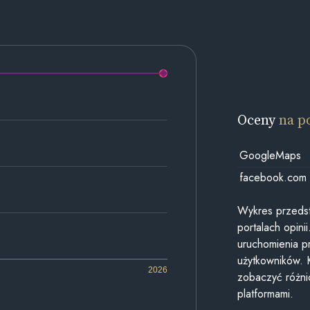
Oceny
na p
GoogleMaps
facebook.com
Wykres przedst
portalach opin
uruchomienia p
użytkowników. 
2026
zobaczyć różn
platformami.