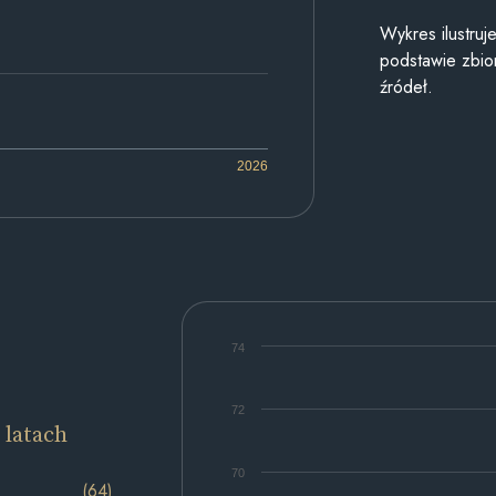
Wykres ilustru
podstawie zbior
źródeł.
2026
74
72
 latach
70
(64)