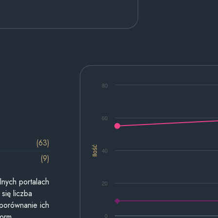
80
60
(63)
Ilość
40
(9)
lnych portalach
20
się liczba
 porównanie ich
form.
0