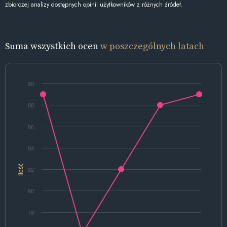
zbiorczej analizy dostępnych opinii użytkowników z różnych źródeł.
Suma wszystkich ocen
w poszczególnych latach
90
88
86
84
Ilość
82
80
78