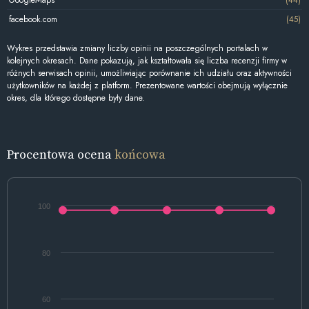
facebook.com
(45)
Wykres przedstawia zmiany liczby opinii na poszczególnych portalach w
kolejnych okresach. Dane pokazują, jak kształtowała się liczba recenzji firmy w
różnych serwisach opinii, umożliwiając porównanie ich udziału oraz aktywności
użytkowników na każdej z platform. Prezentowane wartości obejmują wyłącznie
okres, dla którego dostępne były dane.
Procentowa ocena
końcowa
100
80
60