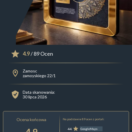
4.9
/ 89 Ocen
Zamosc
zamoyskiego 22/1
Data skanowania:
30 lipca 2026
Ocena końcowa
Na podstawie 89 ocen z portali:
4.9
44
GoogleMaps