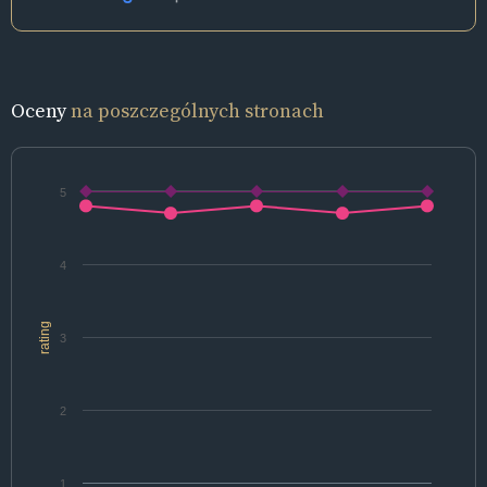
Oceny
na poszczególnych stronach
5
4
rating
3
2
1