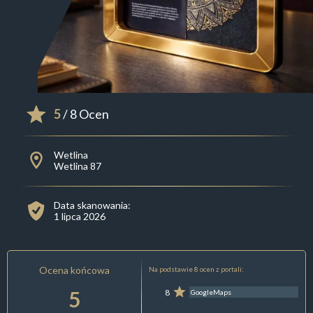
5
/ 8 Ocen
Wetlina
Wetlina 87
Data skanowania:
1 lipca 2026
Ocena końcowa
Na podstawie 8 ocen z portali:
5
8
GoogleMaps