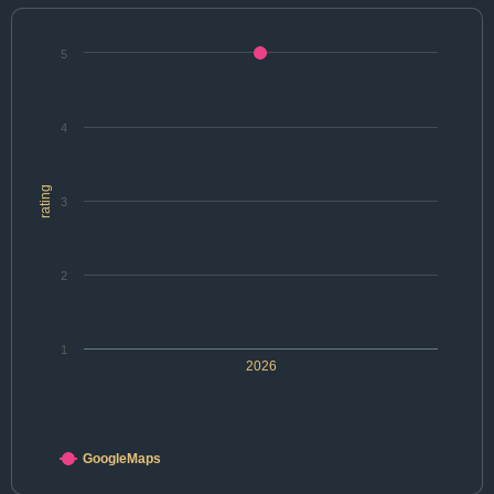
5
4
rating
3
2
1
2026
GoogleMaps