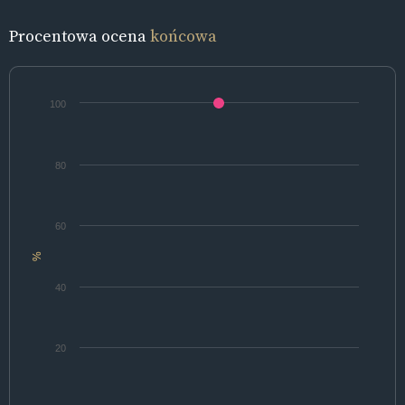
Procentowa ocena
końcowa
100
80
60
%
40
20