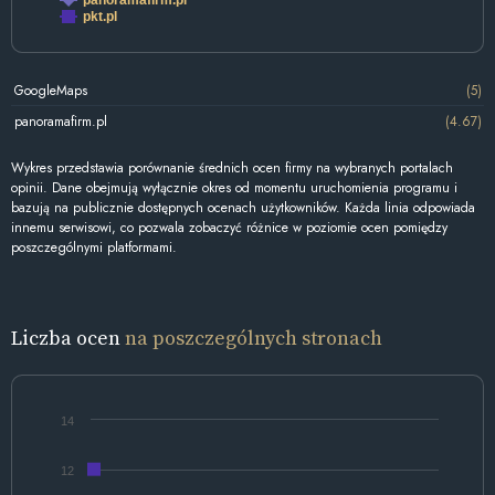
panoramafirm.pl
pkt.pl
GoogleMaps
(5)
panoramafirm.pl
(4.67)
Wykres przedstawia porównanie średnich ocen firmy na wybranych portalach
opinii. Dane obejmują wyłącznie okres od momentu uruchomienia programu i
bazują na publicznie dostępnych ocenach użytkowników. Każda linia odpowiada
innemu serwisowi, co pozwala zobaczyć różnice w poziomie ocen pomiędzy
poszczególnymi platformami.
Liczba ocen
na poszczególnych stronach
14
12