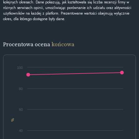
kolejnych okresach. Dane pokazują, jak kształtowała się liczba recenzji firmy w
różnych serwisach opinii, umożliwiając porównanie ich udziału oraz aktywności
użytkowników na każdej z platform. Prezentowane wartości obejmują wyłącznie
okres, dla którego dostępne były dane.
Procentowa ocena
końcowa
100
80
60
%
40