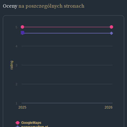
Oceny
na poszczególnych stronach
5
4
rating
3
2
1
2025
2026
GoogleMaps