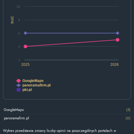
10
Ilość
8
6
4
2
2025
2026
GoogleMaps
panoramafirm.pl
pkt.pl
GoogleMaps
(5)
panoramafirm.pl
(6)
Wykres przedstawia zmiany liczby opinii na poszczególnych portalach w