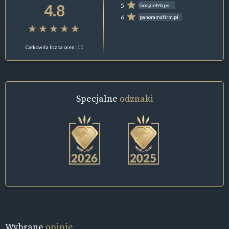
4.8
5
GoogleMaps
6
panoramafirm.pl
Całkowita liczba ocen: 11
Specjalne
odznaki
Wybrane
opinie