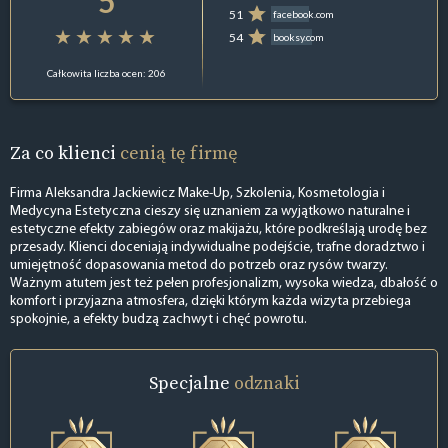
5
51
facebook.com
54
booksy.com
Całkowita liczba ocen: 206
Za co klienci
cenią tę firmę
Firma Aleksandra Jackiewicz Make-Up, Szkolenia, Kosmetologia i
Medycyna Estetyczna cieszy się uznaniem za wyjątkowo naturalne i
estetyczne efekty zabiegów oraz makijażu, które podkreślają urodę bez
przesady. Klienci doceniają indywidualne podejście, trafne doradztwo i
umiejętność dopasowania metod do potrzeb oraz rysów twarzy.
Ważnym atutem jest też pełen profesjonalizm, wysoka wiedza, dbałość o
komfort i przyjazna atmosfera, dzięki którym każda wizyta przebiega
spokojnie, a efekty budzą zachwyt i chęć powrotu.
Specjalne
odznaki