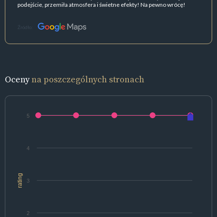
podejście, przemiła atmosfera i świetne efekty! Na pewno wrócę!
Źródło:
Oceny
na poszczególnych stronach
5
4
rating
3
2