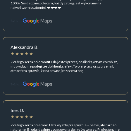
100%. Serdecznie polecam, każdy zabieg jest wykonany na
najwyższym poziomie! ❤️❤️❤️❤️
Źródło:
Aleksandra B.
Z całego serca polecam❤️ Ola jesteś profesjonalistką w tym co robisz,
indywidualne podejście do klienta, efekt Twojej pracy oraz przemiła
atmosfera sprawia, że na pewno jeszcze wrócę
Źródło:
Ines D.
Z całego serca polecam! Usta wyszły przepięknie – pełne, ale bardzo
naturalne. Broda idealnie dopasowana do rysów twarzy. Profesjonalne