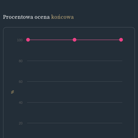
Procentowa ocena
końcowa
100
80
60
%
40
20