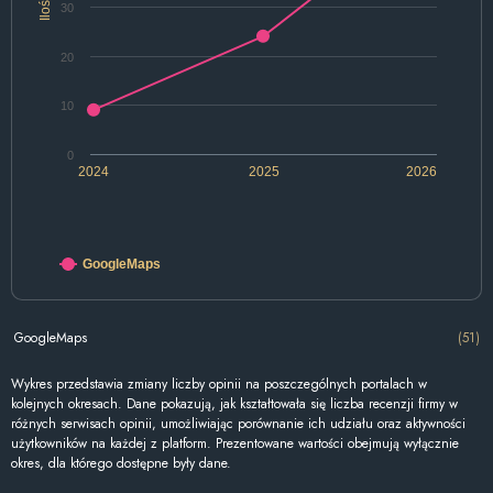
Ilość
30
20
10
0
2024
2025
2026
GoogleMaps
GoogleMaps
(51)
Wykres przedstawia zmiany liczby opinii na poszczególnych portalach w
kolejnych okresach. Dane pokazują, jak kształtowała się liczba recenzji firmy w
różnych serwisach opinii, umożliwiając porównanie ich udziału oraz aktywności
użytkowników na każdej z platform. Prezentowane wartości obejmują wyłącznie
okres, dla którego dostępne były dane.