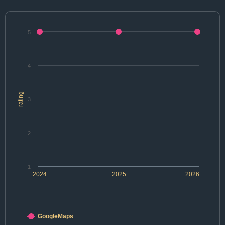
5
4
rating
3
2
1
2024
2025
2026
GoogleMaps