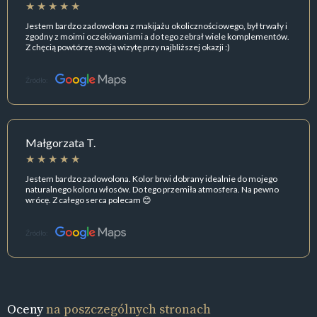
Jestem bardzo zadowolona z makijażu okolicznościowego, był trwały i
zgodny z moimi oczekiwaniami a do tego zebrał wiele komplementów.
Z chęcią powtórzę swoją wizytę przy najbliższej okazji :)
Źródło:
Małgorzata T.
Jestem bardzo zadowolona. Kolor brwi dobrany idealnie do mojego
naturalnego koloru włosów. Do tego przemiła atmosfera. Na pewno
wrócę. Z całego serca polecam 😊
Źródło:
Oceny
na poszczególnych stronach