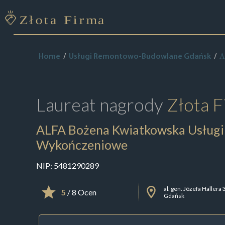
A
Home
Usługi Remontowo-Budowlane Gdańsk
Laureat nagrody
Złota F
ALFA Bożena Kwiatkowska Usług
Wykończeniowe
NIP:
5481290289
al. gen. Józefa Hallera
5
/ 8 Ocen
Gdańsk