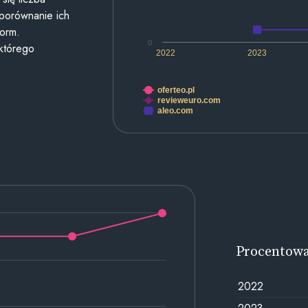
 porównanie ich
form.
0
 którego
2022
2023
oferteo.pl
revieweuro.com
aleo.com
Procentow
2022