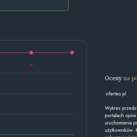
Oceny
na p
oferteo.pl
Wykres przedst
portalach opin
uruchomienia p
użytkowników. 