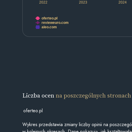
2022
2023
2024
oferteo.pl
revieweuro.com
aleo.com
Liczba ocen
na poszczególnych stronach
oferteo.pl
Wykres przedstawia zmiany liczby opinii na poszczegó
w kolejnych okresach. Dane pokazują, jak kształtowała 