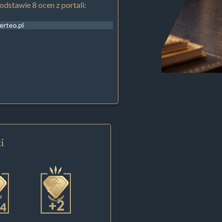
odstawie 8 ocen z portali:
erteo.pl
i
+2