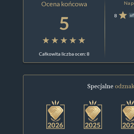
Ocena końcowa
Na p
5
8
of
Całkowita liczba ocen: 8
Specjalne
odznak