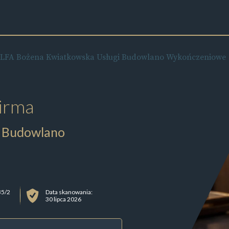
LFA Bożena Kwiatkowska Usługi Budowlano Wykończeniowe
irma
i Budowlano
 35/2
Data skanowania:
30 lipca 2026