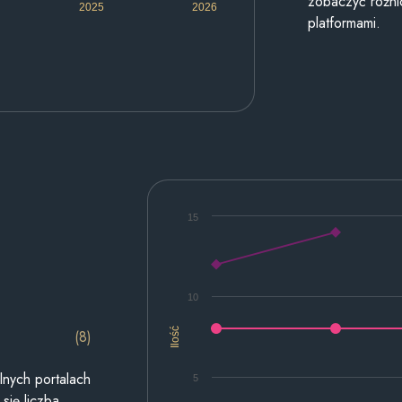
zobaczyć różn
2025
2026
platformami.
15
10
Ilość
(8)
lnych portalach
5
się liczba