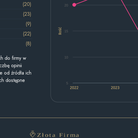
(20)
20
(23)
(9)
Ilość
15
(22)
(8)
h do firmy w
10
czbę opinii
e od źródła ich
ych dostępne
5
2022
2023