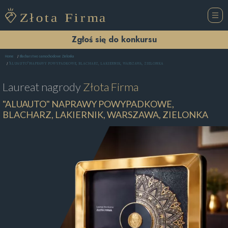
Zgłoś się do konkursu
Home
Blacharstwo samochodowe Zielonka
"ALUAUTO" NAPRAWY POWYPADKOWE, BLACHARZ, LAKIERNIK, WARSZAWA, ZIELONKA
Laureat nagrody
Złota Firma
"ALUAUTO" NAPRAWY POWYPADKOWE,
BLACHARZ, LAKIERNIK, WARSZAWA, ZIELONKA