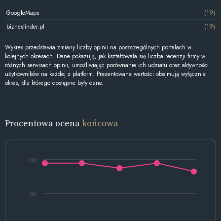
GoogleMaps
(19)
biznesfinder.pl
(19)
Wykres przedstawia zmiany liczby opinii na poszczególnych portalach w
kolejnych okresach. Dane pokazują, jak kształtowała się liczba recenzji firmy w
różnych serwisach opinii, umożliwiając porównanie ich udziału oraz aktywności
użytkowników na każdej z platform. Prezentowane wartości obejmują wyłącznie
okres, dla którego dostępne były dane.
Procentowa ocena
końcowa
100
80