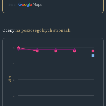
Źródło:
Oceny
na poszczególnych stronach
5
4
rating
3
2