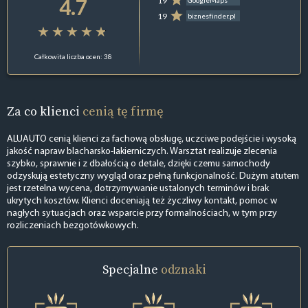
4.7
19
GoogleMaps
19
biznesfinder.pl
Całkowita liczba ocen: 38
Za co klienci
cenią tę firmę
ALUAUTO cenią klienci za fachową obsługę, uczciwe podejście i wysoką
jakość napraw blacharsko-lakierniczych. Warsztat realizuje zlecenia
szybko, sprawnie i z dbałością o detale, dzięki czemu samochody
odzyskują estetyczny wygląd oraz pełną funkcjonalność. Dużym atutem
jest rzetelna wycena, dotrzymywanie ustalonych terminów i brak
ukrytych kosztów. Klienci doceniają też życzliwy kontakt, pomoc w
nagłych sytuacjach oraz wsparcie przy formalnościach, w tym przy
rozliczeniach bezgotówkowych.
Specjalne
odznaki