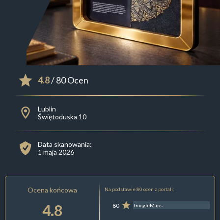
4.8
/ 80 Ocen
Lublin
Świętoduska 10
Data skanowania:
1 maja 2026
Ocena końcowa
Na podstawie 80 ocen z portali:
4.8
80
GoogleMaps