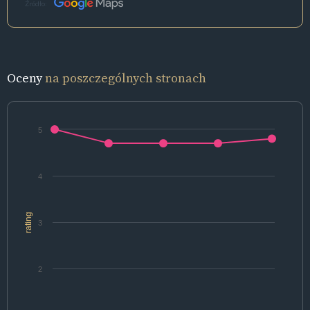
Źródło:
Oceny
na poszczególnych stronach
5
4
rating
3
2