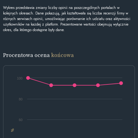
Wykres przedstawia zmiany liczby opinii na poszczególnych portalach w
kolejnych okresach. Dane pokazują, jak kształtowała się liczba recenzji firmy w
różnych serwisach opinii, umożliwiając porównanie ich udziału oraz aktywności
użytkowników na każdej z platform. Prezentowane wartości obejmują wyłącznie
okres, dla którego dostępne były dane.
Procentowa ocena
końcowa
100
80
60
%