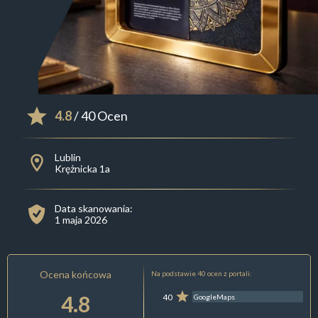
4.8
/ 40 Ocen
Lublin
Krężnicka 1a
Data skanowania:
1 maja 2026
Ocena końcowa
Na podstawie 40 ocen z portali:
4.8
40
GoogleMaps