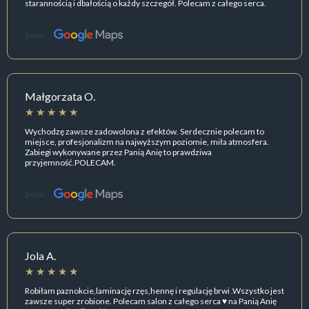
starannością i dbałością o każdy szczegół. Polecam z całego serca.
Źródło:
Małgorzata O.
Wychodzę zawsze zadowolona z efektów. Serdecznie polecam to
miejsce, profesjonalizm na najwyższym poziomie, miła atmosfera.
Zabiegi wykonywane przez Panią Anię to prawdziwa
przyjemność.POLECAM.
Źródło:
Jola A.
Robiłam paznokcie,laminację rzęs,hennę i regulację brwi .Wszystko jest
zawsze super zrobione. Polecam salon z całego serca ♥️ na Panią Anię