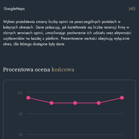
GoogleMaps
(40)
Wykres przedstawia zmiany liczby opinii na poszczególnych portalach w
kolejnych okresach. Dane pokazują, jak kształtowała się liczba recenzji firmy w
różnych serwisach opinii, umożliwiając porównanie ich udziału oraz aktywności
użytkowników na każdej z platform. Prezentowane wartości obejmują wyłącznie
okres, dla którego dostępne były dane.
Procentowa ocena
końcowa
100
80
60