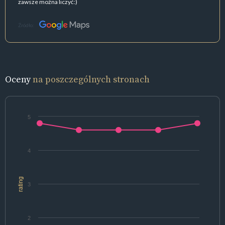
zawsze można liczyć:)
Źródło:
Oceny
na poszczególnych stronach
5
4
rating
3
2