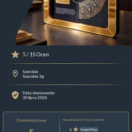
5
/ 15 Ocen
Szerokie
Szerokie 3g
Data skanowania:
30 lipca 2026
Ocena końcowa
Na podstawie 15 ocen z portali:
6
GoogleMaps