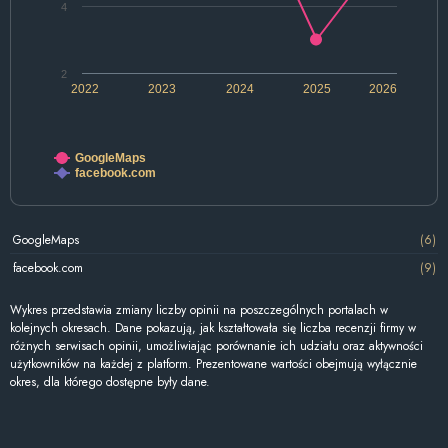
4
2
2022
2023
2024
2025
2026
GoogleMaps
facebook.com
GoogleMaps
(6)
facebook.com
(9)
Wykres przedstawia zmiany liczby opinii na poszczególnych portalach w
kolejnych okresach. Dane pokazują, jak kształtowała się liczba recenzji firmy w
różnych serwisach opinii, umożliwiając porównanie ich udziału oraz aktywności
użytkowników na każdej z platform. Prezentowane wartości obejmują wyłącznie
okres, dla którego dostępne były dane.