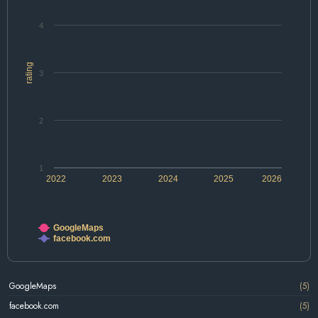
4
rating
3
2
1
2022
2023
2024
2025
2026
GoogleMaps
facebook.com
GoogleMaps
(5)
facebook.com
(5)