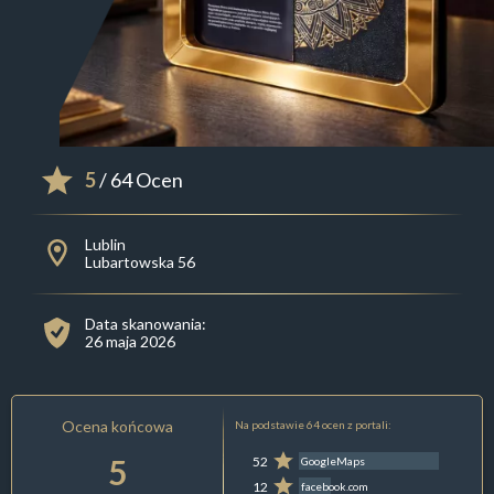
5
/ 64 Ocen
Lublin
Lubartowska 56
Data skanowania:
26 maja 2026
Ocena końcowa
Na podstawie 64 ocen z portali:
5
52
GoogleMaps
12
facebook.com