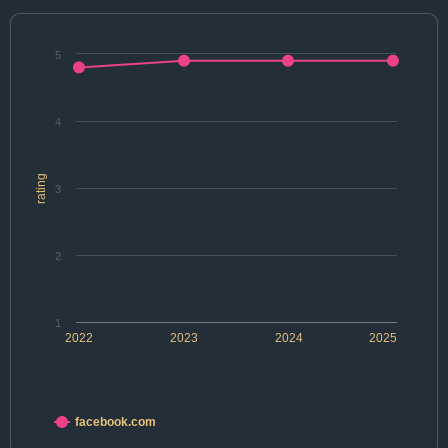
5
4
rating
3
2
1
2022
2023
2024
2025
facebook.com