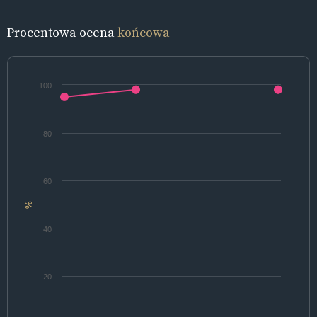
Procentowa ocena
końcowa
100
80
60
%
40
20