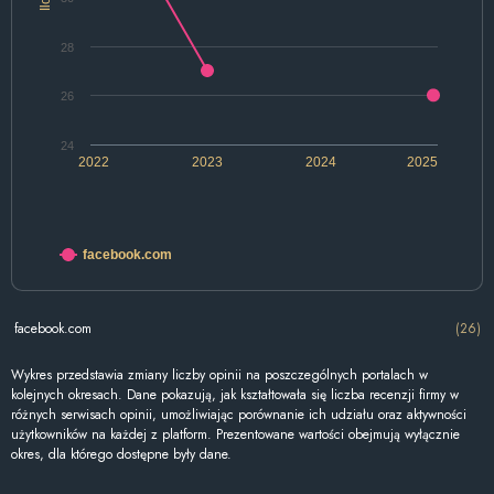
28
26
24
2022
2023
2024
2025
facebook.com
facebook.com
(26)
Wykres przedstawia zmiany liczby opinii na poszczególnych portalach w
kolejnych okresach. Dane pokazują, jak kształtowała się liczba recenzji firmy w
różnych serwisach opinii, umożliwiając porównanie ich udziału oraz aktywności
użytkowników na każdej z platform. Prezentowane wartości obejmują wyłącznie
okres, dla którego dostępne były dane.