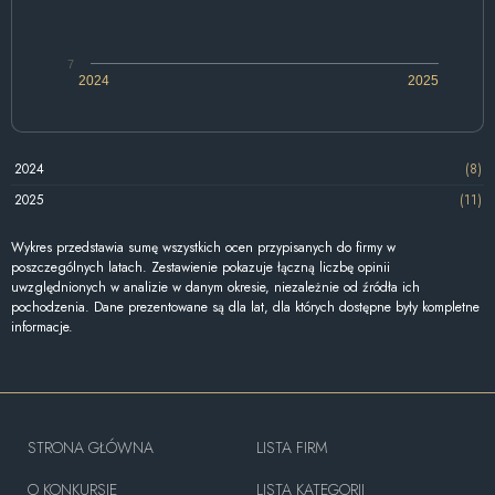
7
2024
2025
2024
(8)
2025
(11)
Wykres przedstawia sumę wszystkich ocen przypisanych do firmy w
poszczególnych latach. Zestawienie pokazuje łączną liczbę opinii
uwzględnionych w analizie w danym okresie, niezależnie od źródła ich
pochodzenia. Dane prezentowane są dla lat, dla których dostępne były kompletne
informacje.
STRONA GŁÓWNA
LISTA FIRM
O KONKURSIE
LISTA KATEGORII