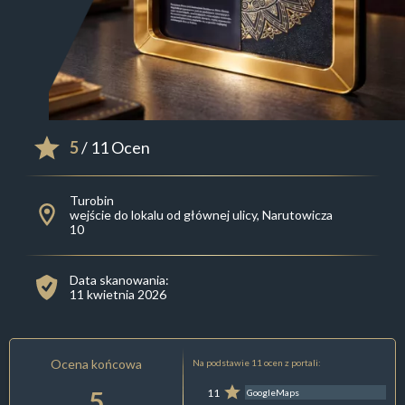
5
/ 11 Ocen
Turobin
wejście do lokalu od głównej ulicy, Narutowicza
10
Data skanowania:
11 kwietnia 2026
Ocena końcowa
Na podstawie 11 ocen z portali:
5
11
GoogleMaps