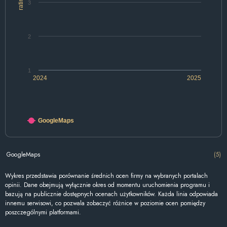
rating
3
2
1
2024
2025
GoogleMaps
GoogleMaps
(5)
Wykres przedstawia porównanie średnich ocen firmy na wybranych portalach
opinii. Dane obejmują wyłącznie okres od momentu uruchomienia programu i
bazują na publicznie dostępnych ocenach użytkowników. Każda linia odpowiada
innemu serwisowi, co pozwala zobaczyć różnice w poziomie ocen pomiędzy
poszczególnymi platformami.