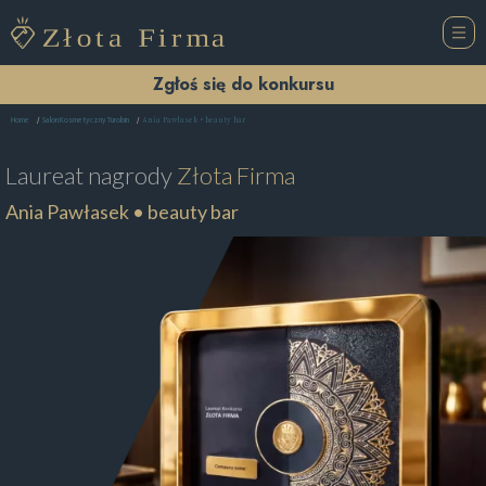
Zgłoś się do konkursu
Ania Pawłasek • beauty bar
Home
Salon Kosmetyczny Turobin
Laureat nagrody
Złota Firma
Ania Pawłasek • beauty bar