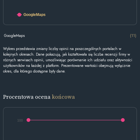
GoogleMaps
GoogleMaps
(11)
Wykres przedstawia zmiany liczby opinii na poszczególnych portalach w
kolejnych okresach. Dane pokazują, jak kształtowała się liczba recenzji firmy w
różnych serwisach opinii, umożliwiając porównanie ich udziału oraz aktywności
użytkowników na każdej z platform. Prezentowane wartości obejmują wyłącznie
okres, dla którego dostępne były dane.
Procentowa ocena
końcowa
100