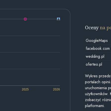
Oceny
na p
GoogleMaps
facebook.com
wedding.pl
oferteo.pl
Wykres przedst
portalach opin
uruchomienia p
2025
2026
użytkowników. 
zobaczyć różn
platformami.