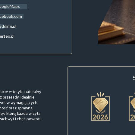
oogleMaps
acebook.com
dding.pl
erteo.pl
ucie estetyki, naturalny
z przesady, idealnie
 nawet w wymagających
ność oraz sprawna,
ęki której każda wizyta
zachwyt i chęć powrotu.