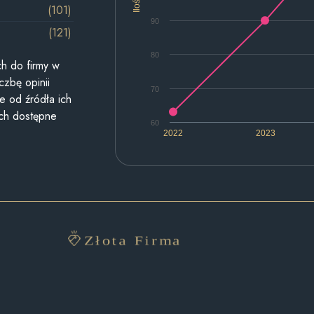
Ilość
(101)
90
(121)
80
h do firmy w
czbę opinii
70
e od źródła ich
ych dostępne
60
2022
2023