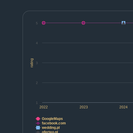
5
4
rating
3
2
1
2022
2023
2024
GoogleMaps
facebook.com
wedding.pl
oferteo.pl