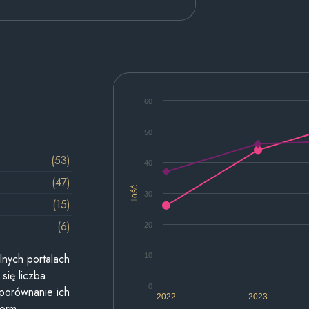
60
50
(53)
40
(47)
Ilość
30
(15)
(6)
20
10
lnych portalach
się liczba
0
 porównanie ich
2022
2023
form.