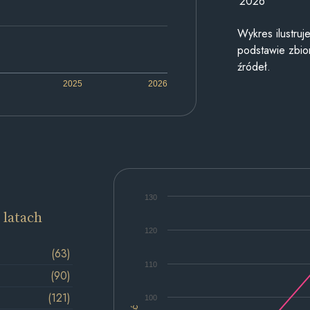
2026
Wykres ilustru
podstawie zbior
źródeł.
2025
2026
130
 latach
120
(63)
110
(90)
(121)
100