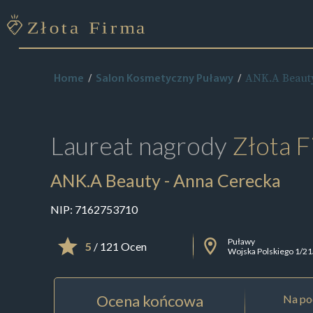
ANK.A Beaut
Home
Salon Kosmetyczny Puławy
Laureat nagrody
Złota F
ANK.A Beauty - Anna Cerecka
NIP:
7162753710
Puławy
5
/ 121 Ocen
Wojska Polskiego 1/21
Ocena końcowa
Na pod