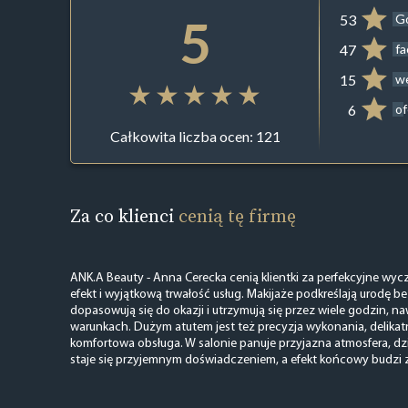
5
53
G
47
f
15
we
6
of
Całkowita liczba ocen: 121
Za co klienci
cenią tę firmę
ANK.A Beauty - Anna Cerecka cenią klientki za perfekcyjne wycz
efekt i wyjątkową trwałość usług. Makijaże podkreślają urodę be
dopasowują się do okazji i utrzymują się przez wiele godzin,
warunkach. Dużym atutem jest też precyzja wykonania, delikat
komfortowa obsługa. W salonie panuje przyjazna atmosfera, dzi
staje się przyjemnym doświadczeniem, a efekt końcowy budzi 