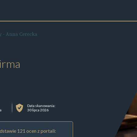
y - Anna Cerecka
irma
Data skanowania:
a
30 lipca 2026
stawie 121 ocen z portali: