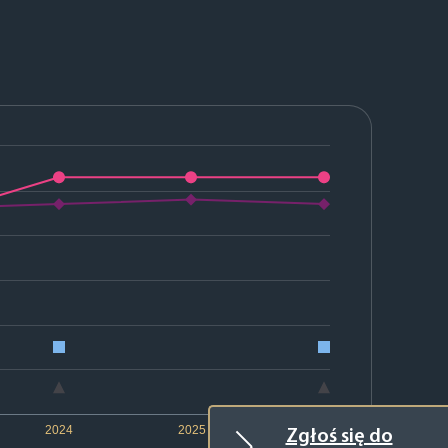
2024
2025
2026
Zgłoś się do