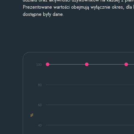
Prezentowane wartości obejmują wyłącznie okres, dla
dostępne były dane.
100
80
60
%
40