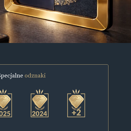
Specjalne
odznaki
+2