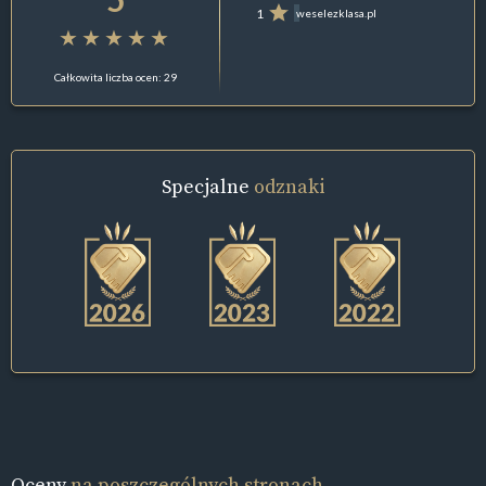
1
weselezklasa.pl
Całkowita liczba ocen: 29
Specjalne
odznaki
Oceny
na poszczególnych stronach