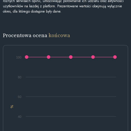
różnych serwisach opinii, umożliwiając porównanie ich udziału oraz aktywności
użytkowników na każdej z platform. Prezentowane wartości obejmują wyłącznie
okres, dla którego dostępne były dane.
Procentowa ocena
końcowa
100
80
60
%
40