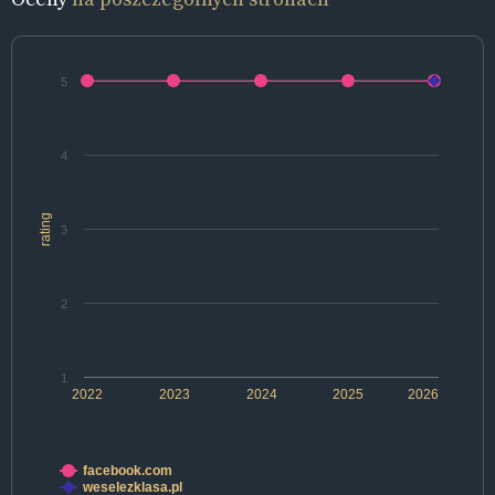
5
4
rating
3
2
1
2022
2023
2024
2025
2026
facebook.com
weselezklasa.pl