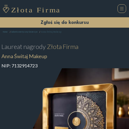
Zgłoś się do konkursu
Anna Świtaj Makeup
Home
Salon Kosmetyczny Ciecierzyn
Laureat nagrody
Złota Firma
Anna Świtaj Makeup
NIP:
7132914723