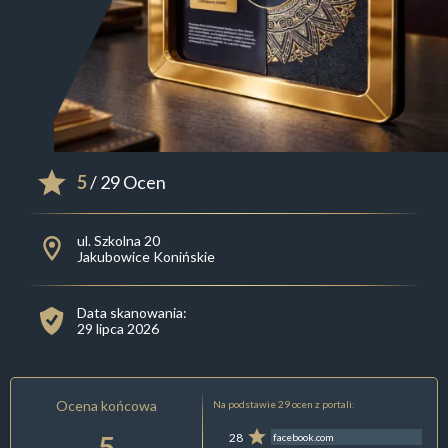
5
/ 29 Ocen
ul. Szkolna 20
Jakubowice Konińskie
Data skanowania:
29 lipca 2026
Ocena końcowa
Na podstawie 29 ocen z portali:
5
28
facebook.com