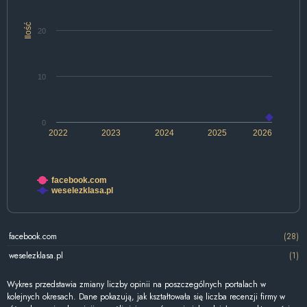
Ilość
20
10
0
2022
2023
2024
2025
2026
facebook.com
weselezklasa.pl
facebook.com
(28)
weselezklasa.pl
(1)
Wykres przedstawia zmiany liczby opinii na poszczególnych portalach w
kolejnych okresach. Dane pokazują, jak kształtowała się liczba recenzji firmy w