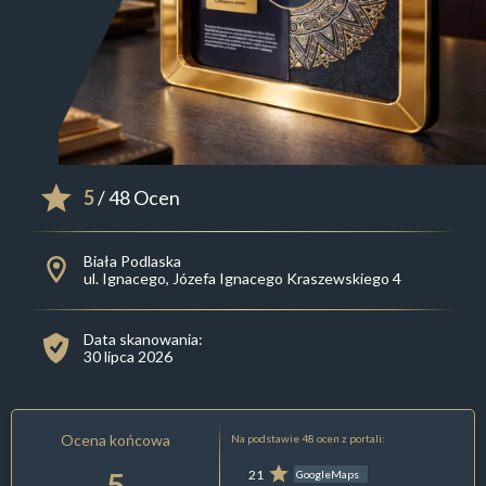
5
/ 48 Ocen
Biała Podlaska
ul. Ignacego, Józefa Ignacego Kraszewskiego 4
Data skanowania:
30 lipca 2026
Ocena końcowa
Na podstawie 48 ocen z portali:
5
21
GoogleMaps