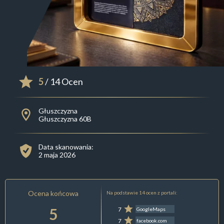
5
/ 14 Ocen
Głuszczyzna
Głuszczyzna 60B
Data skanowania:
2 maja 2026
Ocena końcowa
Na podstawie 14 ocen z portali:
5
7
GoogleMaps
7
facebook.com