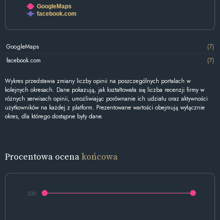
GoogleMaps
facebook.com
GoogleMaps
(7)
facebook.com
(7)
Wykres przedstawia zmiany liczby opinii na poszczególnych portalach w
kolejnych okresach. Dane pokazują, jak kształtowała się liczba recenzji firmy w
różnych serwisach opinii, umożliwiając porównanie ich udziału oraz aktywności
użytkowników na każdej z platform. Prezentowane wartości obejmują wyłącznie
okres, dla którego dostępne były dane.
Procentowa ocena
końcowa
100