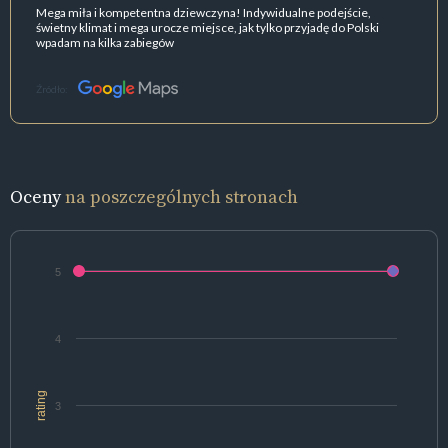
Mega miła i kompetentna dziewczyna! Indywidualne podejście,
świetny klimat i mega urocze miejsce, jak tylko przyjadę do Polski
wpadam na kilka zabiegów
Źródło:
Oceny
na poszczególnych stronach
5
4
rating
3