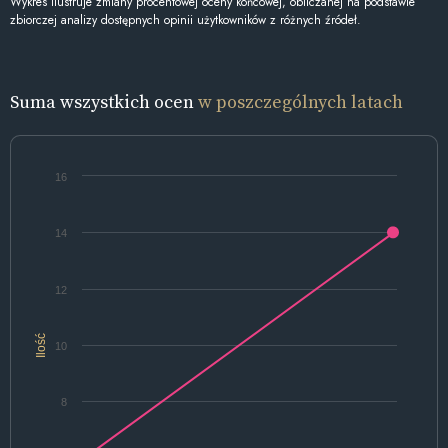
Wykres ilustruje zmiany procentowej oceny końcowej, obliczanej na podstawie
zbiorczej analizy dostępnych opinii użytkowników z różnych źródeł.
Suma wszystkich ocen
w poszczególnych latach
16
14
12
Ilość
10
8