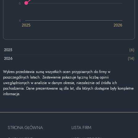
6
4
2025
2026
2025
(6)
2026
(14)
Wykres przedstawia sumę wszystkich ocen przypisanych do firmy w
poszczególnych latach. Zestawienie pokazuje łączną liczbę opinii
uwzględnionych w analizie w danym okresie, niezależnie od źródła ich
pochodzenia. Dane prezentowane są dla lat, dla których dostępne były kompletne
informacje.
STRONA GŁÓWNA
LISTA FIRM