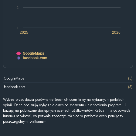
2
1
2025
2026
GoogleMaps
facebook.com
GoogleMaps
(5)
facebook.com
(5)
Wykres przedstawia porównanie średnich ocen firmy na wybranych portalach
opinii. Dane obejmują wyłącznie okres od momentu uruchomienia programu i
bazują na publicznie dostępnych ocenach użytkowników. Każda linia odpowiada
innemu serwisowi, co pozwala zobaczyć różnice w poziomie ocen pomiędzy
poszczególnymi platformami.