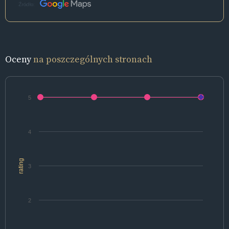
Źródło:
Oceny
na poszczególnych stronach
5
4
rating
3
2