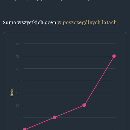
Suma wszystkich ocen
w poszczególnych latach
22
21
20
19
Ilość
18
17
16
15