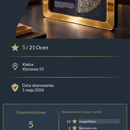
5
/ 21 Ocen
Kielce
Klonowa 55
Data skanowania:
1 maja 2026
Ocena końcowa
Na podstawie 21 ocen z portali:
5
19
GoogleMaps
2
facebook.com