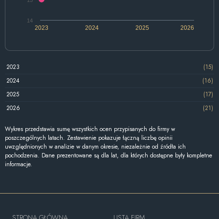
14
2023
2024
2025
2026
2023
(15)
2024
(16)
2025
(17)
2026
(21)
Wykres przedstawia sumę wszystkich ocen przypisanych do firmy w
poszczególnych latach. Zestawienie pokazuje łączną liczbę opinii
uwzględnionych w analizie w danym okresie, niezależnie od źródła ich
pochodzenia. Dane prezentowane są dla lat, dla których dostępne były kompletne
informacje.
STRONA GŁÓWNA
LISTA FIRM