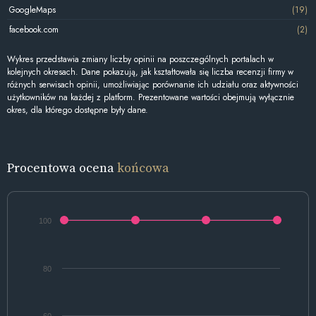
GoogleMaps
(19)
facebook.com
(2)
Wykres przedstawia zmiany liczby opinii na poszczególnych portalach w
kolejnych okresach. Dane pokazują, jak kształtowała się liczba recenzji firmy w
różnych serwisach opinii, umożliwiając porównanie ich udziału oraz aktywności
użytkowników na każdej z platform. Prezentowane wartości obejmują wyłącznie
okres, dla którego dostępne były dane.
Procentowa ocena
końcowa
100
80
60