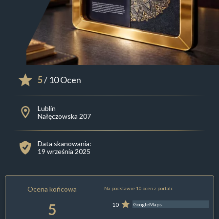
5
/ 10 Ocen
Lublin
Nałęczowska 207
Data skanowania:
19 września 2025
Ocena końcowa
Na podstawie 10 ocen z portali:
5
10
GoogleMaps