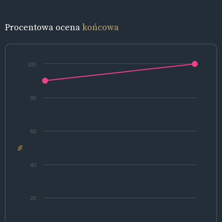
Procentowa ocena
końcowa
100
80
60
%
40
20