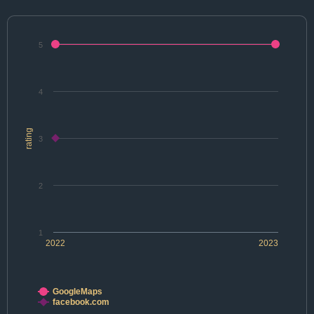
5
4
rating
3
2
1
2022
2023
GoogleMaps
facebook.com