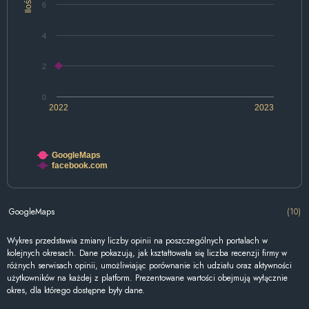
Ilość
6
4
2
0
2022
2023
GoogleMaps
facebook.com
GoogleMaps
(10)
Wykres przedstawia zmiany liczby opinii na poszczególnych portalach w
kolejnych okresach. Dane pokazują, jak kształtowała się liczba recenzji firmy w
różnych serwisach opinii, umożliwiając porównanie ich udziału oraz aktywności
użytkowników na każdej z platform. Prezentowane wartości obejmują wyłącznie
okres, dla którego dostępne były dane.