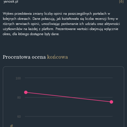
yanosik.pl
(6)
Wykres przedstawia zmiany liczby opinii na poszczególnych portalach w
kolejnych okresach. Dane pokazują, jak kształtowała się liczba recenzji firmy w
różnych serwisach opinii, umożliwiając porównanie ich udziału oraz aktywności
użytkowników na każdej z platform. Prezentowane wartości obejmują wyłącznie
okres, dla którego dostępne były dane.
Procentowa ocena
końcowa
100
80
60
%