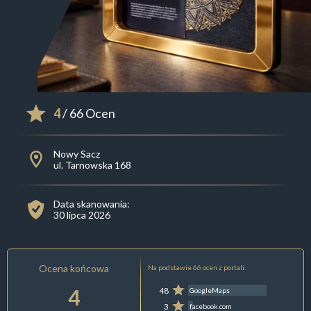
4
/ 66 Ocen
Nowy Sacz
ul. Tarnowska 168
Data skanowania:
30 lipca 2026
Ocena końcowa
Na podstawie 66 ocen z portali:
4
48
GoogleMaps
3
facebook.com