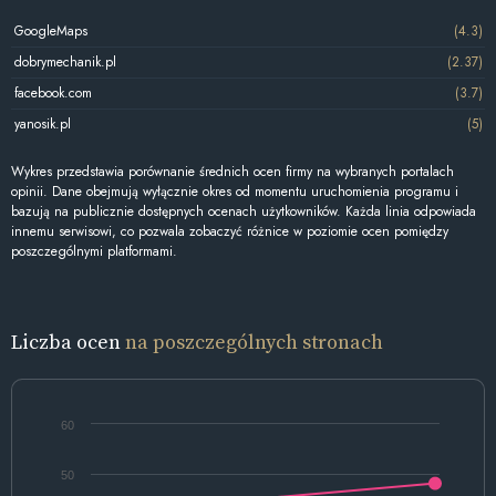
GoogleMaps
(4.3)
dobrymechanik.pl
(2.37)
facebook.com
(3.7)
yanosik.pl
(5)
Wykres przedstawia porównanie średnich ocen firmy na wybranych portalach
opinii. Dane obejmują wyłącznie okres od momentu uruchomienia programu i
bazują na publicznie dostępnych ocenach użytkowników. Każda linia odpowiada
innemu serwisowi, co pozwala zobaczyć różnice w poziomie ocen pomiędzy
poszczególnymi platformami.
Liczba ocen
na poszczególnych stronach
60
50