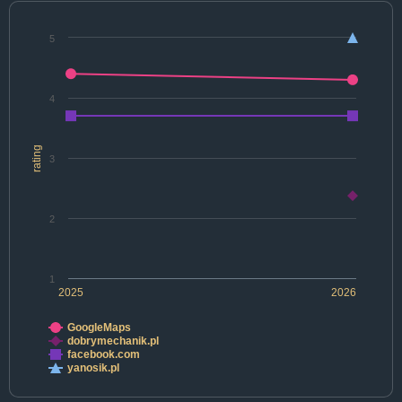
5
4
rating
3
2
1
2025
2026
GoogleMaps
dobrymechanik.pl
facebook.com
yanosik.pl