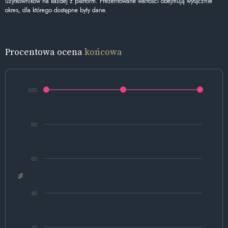
użytkowników na każdej z platform. Prezentowane wartości obejmują wyłącznie
okres, dla którego dostępne były dane.
Procentowa ocena
końcowa
100
80
60
%
40
20