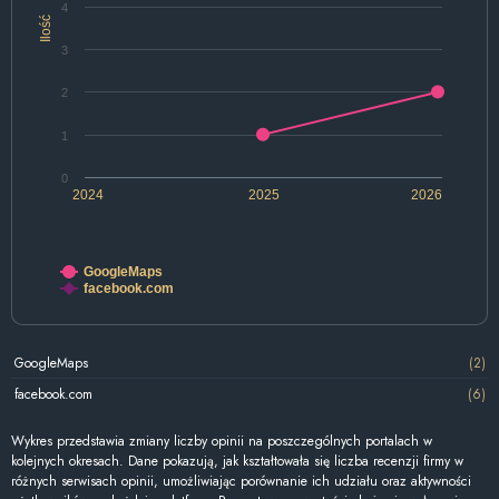
4
Ilość
3
2
1
0
2024
2025
2026
GoogleMaps
facebook.com
GoogleMaps
(2)
facebook.com
(6)
Wykres przedstawia zmiany liczby opinii na poszczególnych portalach w
kolejnych okresach. Dane pokazują, jak kształtowała się liczba recenzji firmy w
różnych serwisach opinii, umożliwiając porównanie ich udziału oraz aktywności