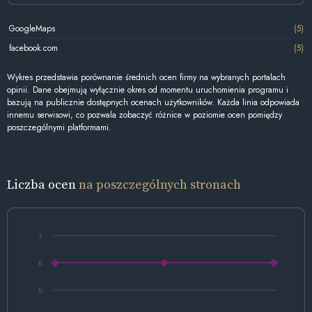
GoogleMaps
(5)
facebook.com
(5)
Wykres przedstawia porównanie średnich ocen firmy na wybranych portalach
opinii. Dane obejmują wyłącznie okres od momentu uruchomienia programu i
bazują na publicznie dostępnych ocenach użytkowników. Każda linia odpowiada
innemu serwisowi, co pozwala zobaczyć różnice w poziomie ocen pomiędzy
poszczególnymi platformami.
Liczba ocen
na poszczególnych stronach
7
6
5