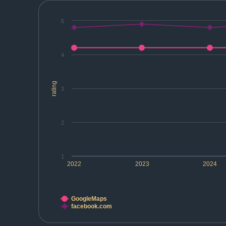
5
4
rating
3
2
1
2022
2023
2024
GoogleMaps
facebook.com