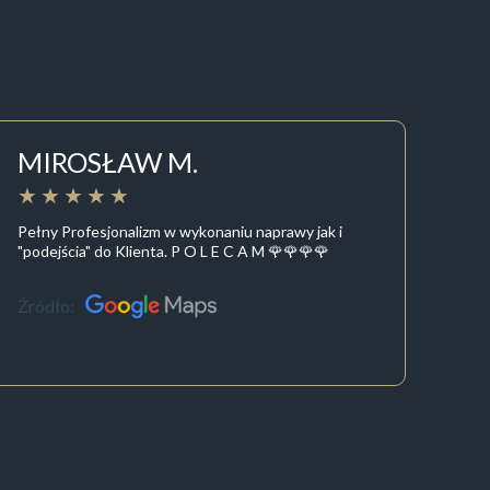
MIROSŁAW M.
Pełny Profesjonalizm w wykonaniu naprawy jak i
"podejścia" do Klienta. P O L E C A M 🌹🌹🌹🌹
Źródło: