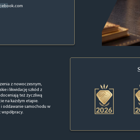
acebook.com
czenia z nowoczesnym,
ie i likwidację szkód z
 doceniają też życzliwą
cie na każdym etapie.
aw i oddawanie samochodu w
t współpracy.