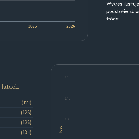
Wykres ilustru
podstawie zbior
źródeł.
2025
2026
145
 latach
140
(121)
(128)
135
(128)
Ilość
(134)