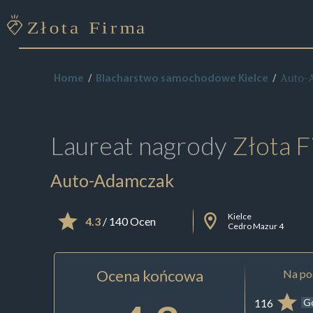
Auto-
Home
Blacharstwo samochodowe Kielce
Laureat nagrody
Złota F
Auto-Adamczak
Kielce
4.3
/ 140 Ocen
Cedro Mazur 4
Ocena końcowa
Na pod
116
G