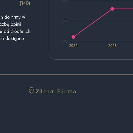
130
(140)
h do firmy w
125
czbę opinii
e od źródła ich
ych dostępne
120
2022
2023