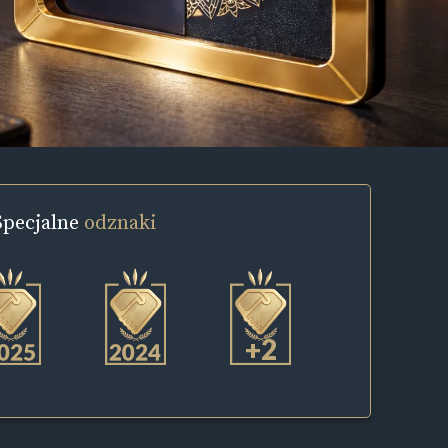
Specjalne
odznaki
+2