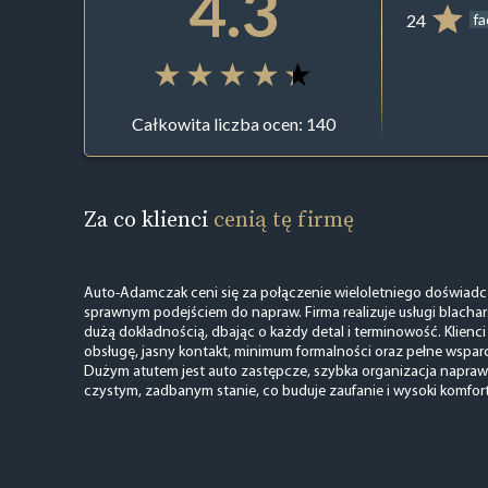
4.3
24
f
Całkowita liczba ocen: 140
Za co klienci
cenią tę firmę
Auto-Adamczak ceni się za połączenie wieloletniego doświad
sprawnym podejściem do napraw. Firma realizuje usługi blacharsk
dużą dokładnością, dbając o każdy detal i terminowość. Klienci
obsługę, jasny kontakt, minimum formalności oraz pełne wspar
Dużym atutem jest auto zastępcze, szybka organizacja napr
czystym, zadbanym stanie, co buduje zaufanie i wysoki komfor