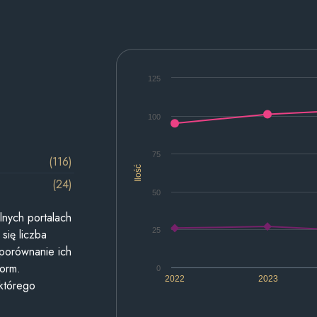
125
100
75
(116)
Ilość
(24)
50
lnych portalach
25
się liczba
 porównanie ich
form.
0
2022
2023
 którego