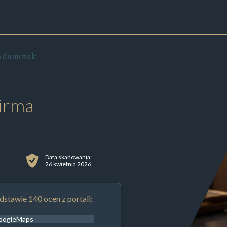
Adamczak
irma
Data skanowania:
26 kwietnia 2026
stawie 140 ocen z portali:
oogleMaps