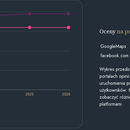
Oceny
na p
GoogleMaps
facebook.com
Wykres przedst
portalach opin
uruchomienia p
użytkowników. 
2025
2026
zobaczyć różn
platformami.