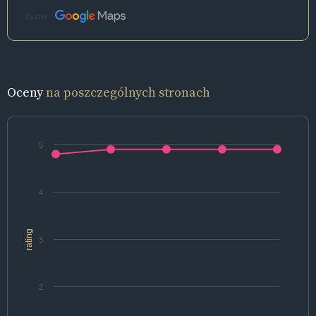
Źródło:
Oceny
na poszczególnych stronach
5
4
rating
3
2