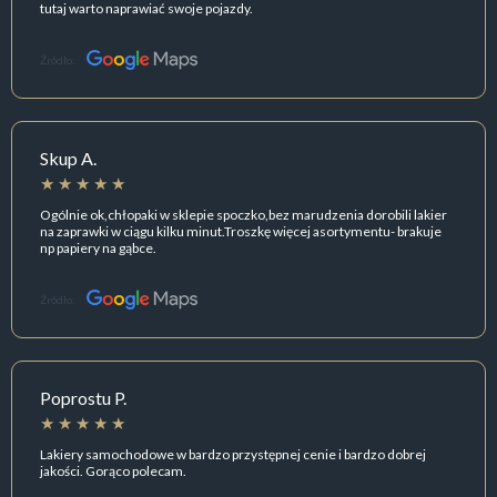
tutaj warto naprawiać swoje pojazdy.
Źródło:
Skup A.
Ogólnie ok,chłopaki w sklepie spoczko,bez marudzenia dorobili lakier
na zaprawki w ciągu kilku minut.Troszkę więcej asortymentu- brakuje
np papiery na gąbce.
Źródło:
Poprostu P.
Lakiery samochodowe w bardzo przystępnej cenie i bardzo dobrej
jakości. Gorąco polecam.