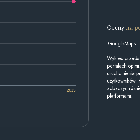
Oceny
na p
GoogleMaps
Wykres przedst
portalach opin
uruchomienia p
użytkowników. 
zobaczyć różn
2025
platformami.