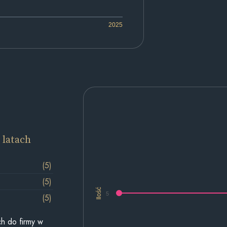
2025
 latach
(5)
(5)
Ilość
5
(5)
h do firmy w