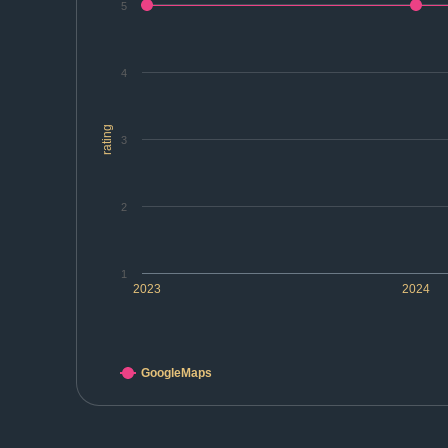
5
4
rating
3
2
1
2023
2024
GoogleMaps