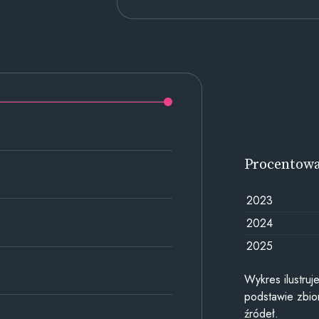
Procentow
2023
2024
2025
Wykres ilustru
podstawie zbior
źródeł.