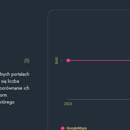
Ilość
(5)
5
lnych portalach
się liczba
 porównanie ich
form.
 którego
2023
GoogleMaps