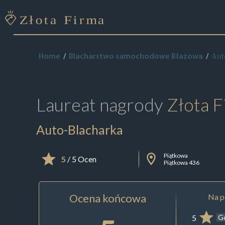
Aut
Home
Blacharstwo samochodowe Błażowa
Laureat nagrody
Złota F
Auto-Blacharka
Piątkowa
5
/ 5 Ocen
Piątkowa 436
Ocena końcowa
Na p
5
G