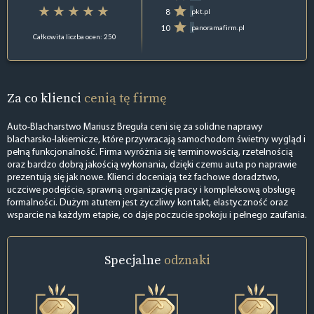
8
pkt.pl
10
panoramafirm.pl
Całkowita liczba ocen: 250
Za co klienci
cenią tę firmę
Auto-Blacharstwo Mariusz Breguła ceni się za solidne naprawy
blacharsko-lakiernicze, które przywracają samochodom świetny wygląd i
pełną funkcjonalność. Firma wyróżnia się terminowością, rzetelnością
oraz bardzo dobrą jakością wykonania, dzięki czemu auta po naprawie
prezentują się jak nowe. Klienci doceniają też fachowe doradztwo,
uczciwe podejście, sprawną organizację pracy i kompleksową obsługę
formalności. Dużym atutem jest życzliwy kontakt, elastyczność oraz
wsparcie na każdym etapie, co daje poczucie spokoju i pełnego zaufania.
Specjalne
odznaki