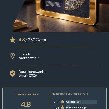
4.8
/ 250 Ocen
Czeladź
Nadrzeczna 7
Data skanowania:
6 maja 2026
Ocena końcowa
Na podstawie 250 ocen z portali:
4.8
206
GoogleMaps
26
dobrymechanik.pl