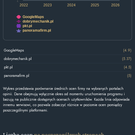
1
2022
2023
2024
2025
2026
GoogleMaps
dobrymechanik.pl
pkt.pl
panoramafirm.pl
GoogleMaps
(4.9)
dobrymechanik.pl
(5.37)
pkt.pl
(4.5)
panoramafirm.pl
(5)
Wykres przedstawia porównanie średnich ocen firmy na wybranych portalach
opinii. Dane obejmują wyłącznie okres od momentu uruchomienia programu i
bazują na publicznie dostępnych ocenach użytkowników. Każda linia odpowiada
innemu serwisowi, co pozwala zobaczyć różnice w poziomie ocen pomiędzy
poszczególnymi platformami.
Liczba ocen
na poszczególnych stronach