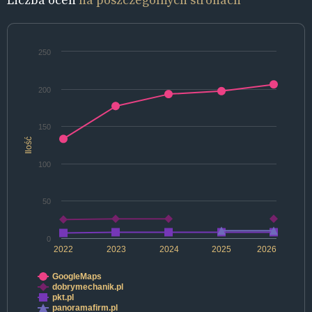
250
200
150
Ilość
100
50
0
2022
2023
2024
2025
2026
GoogleMaps
dobrymechanik.pl
pkt.pl
panoramafirm.pl