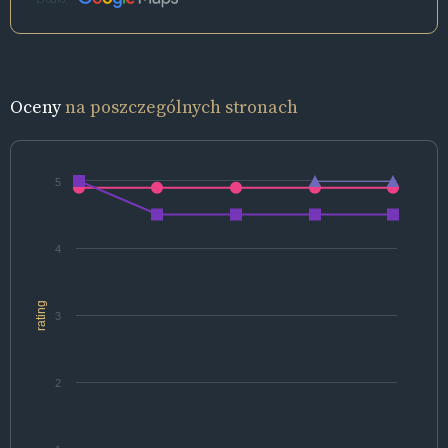
Oceny
na poszczególnych stronach
5
4
rating
3
2