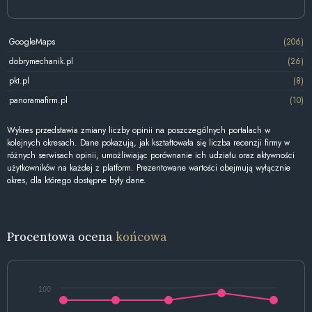
GoogleMaps
(206)
dobrymechanik.pl
(26)
pkt.pl
(8)
panoramafirm.pl
(10)
Wykres przedstawia zmiany liczby opinii na poszczególnych portalach w
kolejnych okresach. Dane pokazują, jak kształtowała się liczba recenzji firmy w
różnych serwisach opinii, umożliwiając porównanie ich udziału oraz aktywności
użytkowników na każdej z platform. Prezentowane wartości obejmują wyłącznie
okres, dla którego dostępne były dane.
Procentowa ocena
końcowa
100