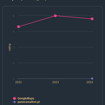
5
4
rating
3
2
1
2022
2023
2024
GoogleMaps
panoramafirm.pl