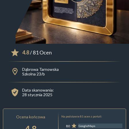
4.8
/ 81 Ocen
Dąbrowa Tarnowska
Szkolna 23/b
Data skanowania:
28 stycznia 2025
Ocena końcowa
Na podstawie 81 ocen z portali:
4.8
80
GoogleMaps