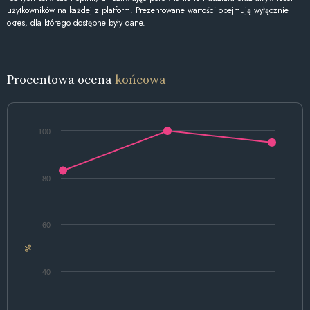
użytkowników na każdej z platform. Prezentowane wartości obejmują wyłącznie
okres, dla którego dostępne były dane.
Procentowa ocena
końcowa
100
80
60
%
40