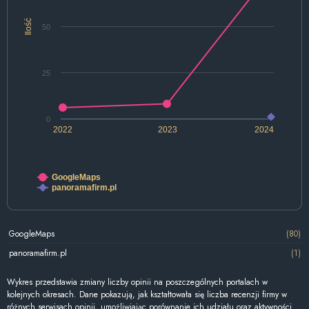
Ilość
50
25
0
2022
2023
2024
GoogleMaps
panoramafirm.pl
GoogleMaps
(80)
panoramafirm.pl
(1)
Wykres przedstawia zmiany liczby opinii na poszczególnych portalach w
kolejnych okresach. Dane pokazują, jak kształtowała się liczba recenzji firmy w
różnych serwisach opinii, umożliwiając porównanie ich udziału oraz aktywności