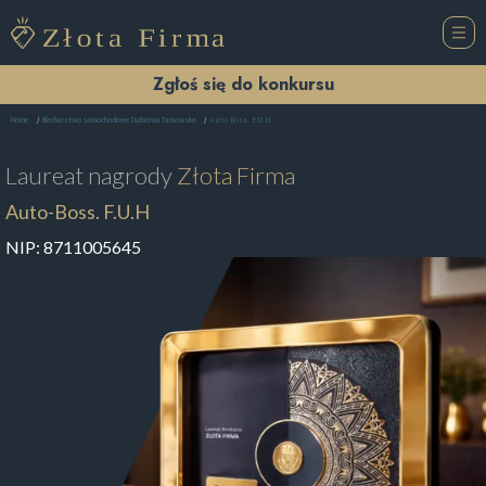
Zgłoś się do konkursu
Auto-Boss. F.U.H
Home
Blacharstwo samochodowe Dąbrowa Tarnowska
Laureat nagrody
Złota Firma
Auto-Boss. F.U.H
NIP:
8711005645