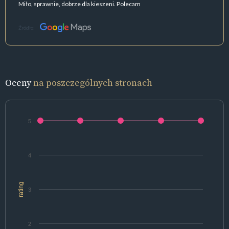
Miło, sprawnie, dobrze dla kieszeni. Polecam
Źródło:
Oceny
na poszczególnych stronach
5
4
rating
3
2