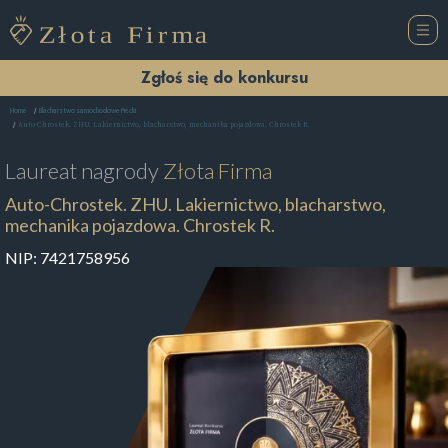
Zgłoś się do konkursu
Home
Blacharstwo samochodowe Piecki
Auto-Chrostek. ZHU. Lakiernictwo, blacharstwo, mechanika pojazdowa. Chrostek R.
Laureat nagrody
Złota Firma
Auto-Chrostek. ZHU. Lakiernictwo, blacharstwo,
mechanika pojazdowa. Chrostek R.
NIP:
7421758956