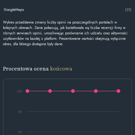
GoogleMaps
(25)
Wykres przedstawia zmiany liczby opinii na poszczególnych portalach w
kolejnych okresach. Dane pokazują, jak kształtowała się liczba recenzji firmy w
różnych serwisach opinii, umożliwiając porównanie ich udziału oraz aktywności
użytkowników na każdej z platform. Prezentowane wartości obejmują wyłącznie
okres, dla którego dostępne były dane.
Procentowa ocena
końcowa
100
80
60