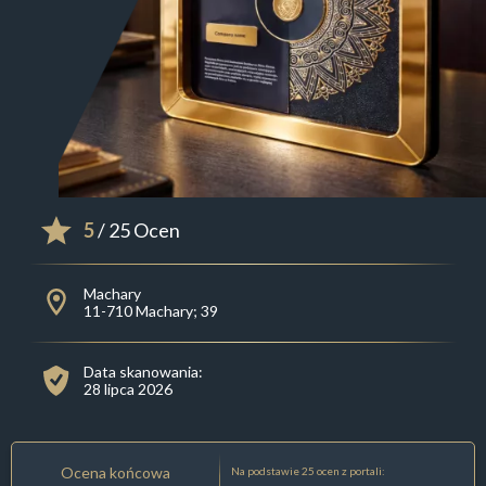
5
/ 25 Ocen
Machary
11-710 Machary; 39
Data skanowania:
28 lipca 2026
Ocena końcowa
Na podstawie 25 ocen z portali: