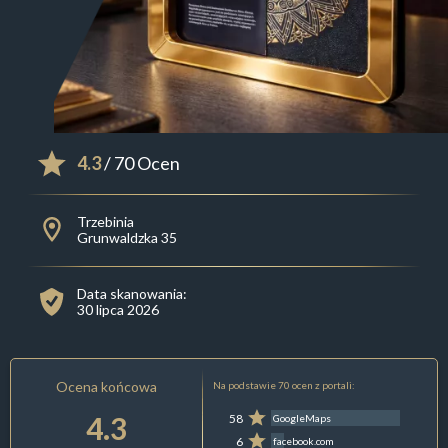
4.3
/ 70 Ocen
Trzebinia
Grunwaldzka 35
Data skanowania:
30 lipca 2026
Ocena końcowa
Na podstawie 70 ocen z portali:
4.3
58
GoogleMaps
6
facebook.com