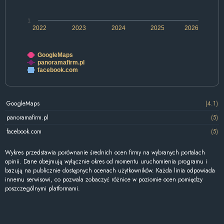
1
2022
2023
2024
2025
2026
GoogleMaps
panoramafirm.pl
facebook.com
GoogleMaps
(4.1)
panoramafirm.pl
(5)
facebook.com
(5)
Wykres przedstawia porównanie średnich ocen firmy na wybranych portalach
opinii. Dane obejmują wyłącznie okres od momentu uruchomienia programu i
bazują na publicznie dostępnych ocenach użytkowników. Każda linia odpowiada
innemu serwisowi, co pozwala zobaczyć różnice w poziomie ocen pomiędzy
poszczególnymi platformami.