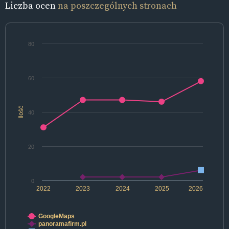
Liczba ocen
na poszczególnych stronach
80
60
Ilość
40
20
0
2022
2023
2024
2025
2026
GoogleMaps
panoramafirm.pl