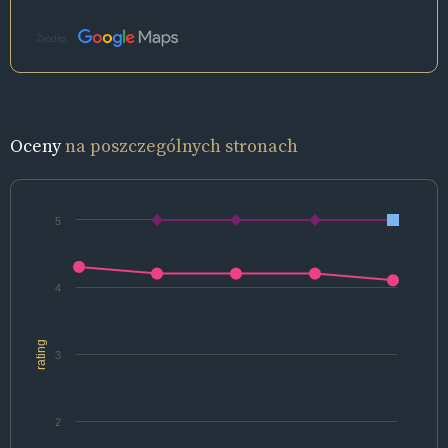
Źródło:
Oceny
na poszczególnych stronach
5
4
rating
3
2