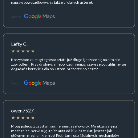
napraw powypadkowych a także drobnych usterek.
Źródło:
Lefty C.
Korzystam z usług tego warsztatu już długo i jeszcze się na nim nie
zawiodłem. Przy drobnych nieporozumieniach zawsze potrafiliśmy się
dogadać z korzyścią dla obu stron. Szczerze polecam!
Źródło:
owen7527 .
Mogę polecić z czystym sumieniem, szefowa ok, Mirek zna się na
mechanice, serwisuję u nich auta od kilkunastu lat, jeszcze jak
głównym mechanikiem był Piotr Jamroś z Mobilnych mechaników