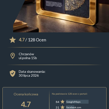
4.7
/ 128 Ocen
Chrzanów
ul.polna 15b
Data skanowania:
30 lipca 2026
Ocena końcowa
Na podstawie 128 ocen z portali:
4.7
84
GoogleMaps
31
facebook.com