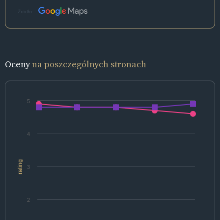
Źródło:
Oceny
na poszczególnych stronach
5
4
rating
3
2