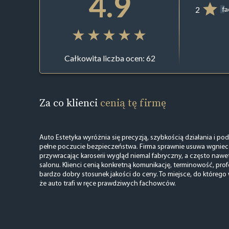
4.9
2
f
Całkowita liczba ocen: 62
Za co klienci
cenią tę firmę
Auto Estetyka wyróżnia się precyzją, szybkością działania i pod
pełne poczucie bezpieczeństwa. Firma sprawnie usuwa wgniece
przywracając karoserii wygląd niemal fabryczny, a często nawet
salonu. Klienci cenią konkretną komunikację, terminowość, pro
bardzo dobry stosunek jakości do ceny. To miejsce, do którego
że auto trafi w ręce prawdziwych fachowców.