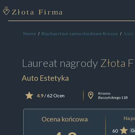
Auto 
Home
Blacharstwo samochodowe Krosno
Laureat nagrody
Złota F
Auto Estetyka
Krosno
4.9
/ 62 Ocen
Baczyńskiego 11B
Ocena końcowa
Na po
60
G