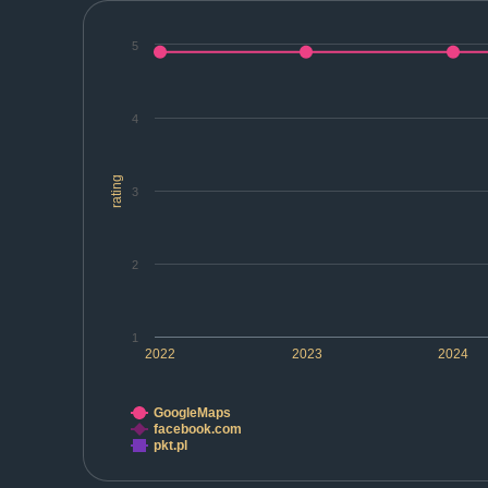
5
4
rating
3
2
1
2022
2023
2024
GoogleMaps
facebook.com
pkt.pl