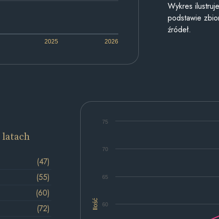
Wykres ilustru
podstawie zbior
źródeł.
2025
2026
75
 latach
70
(47)
(55)
65
(60)
Ilość
60
(72)