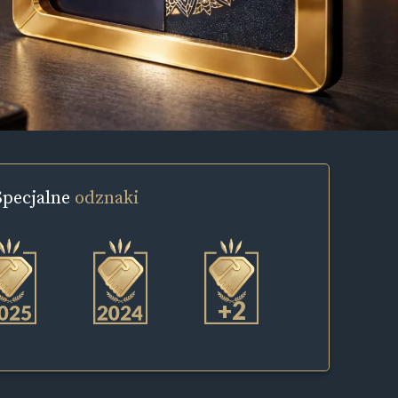
Specjalne
odznaki
+2