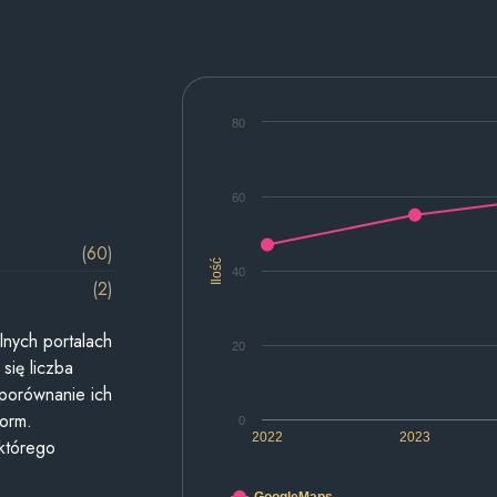
80
60
(60)
Ilość
40
(2)
lnych portalach
20
się liczba
 porównanie ich
form.
0
2022
2023
 którego