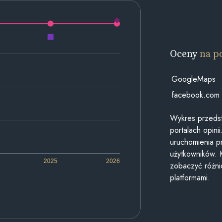
Oceny
na p
GoogleMaps
facebook.com
Wykres przedst
portalach opin
uruchomienia p
użytkowników. 
2025
2026
zobaczyć różn
platformami.