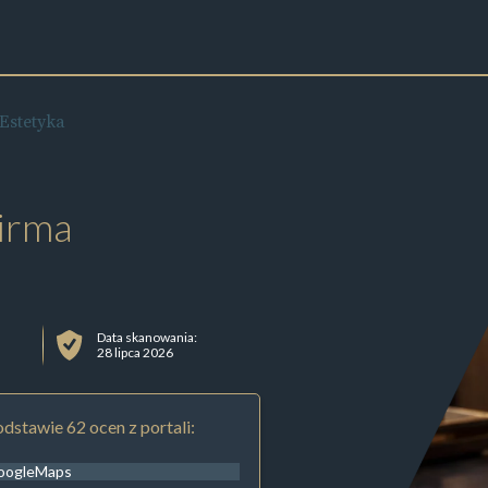
Estetyka
irma
Data skanowania:
28 lipca 2026
dstawie 62 ocen z portali:
oogleMaps