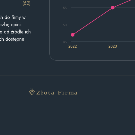
(62)
55
h do firmy w
czbę opinii
50
e od źródła ich
ych dostępne
45
2022
2023